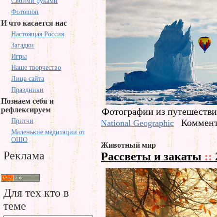
Своими руками
Фотошоп
И что касается нас
Настоящая Россия
Загадки
Игры
Наше творчество
Лица сайта
Праздники
Познаем себя и
рефлексируем
Фотографии из путешествий
Притчи
Коммент
National Geographic
Маленькие медитации от
ОШО
Животный мир
Реклама
Рассветы и закаты
::
Для тех кто в
теме