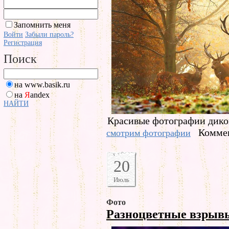
Запомнить меня
Войти
Забыли пароль?
Регистрация
Поиск
на www.basik.ru
на
Я
andex
НАЙТИ
Красивые фотографии дико
Коммен
смотрим фотографии
20
Июль
Фото
Разноцветные взры