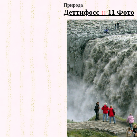
Природа
Деттифосс
::
11 Фото