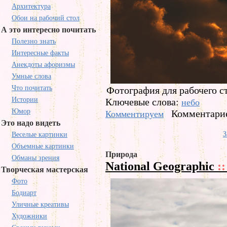
Архитектура
Обои на рабочий стол
А это интересно почитать
Полезно знать
Интересные факты
Анекдоты афоризмы
Умные слова
Что почитать
Фотография для рабочего с
Истории
Ключевые слова:
небо
Юмор
Комментарие
Комментируем
Это надо видеть
З
Веселые картинки
Объемные картинки
Природа
Обманы зрения
National Geographic
::
Творческая мастерская
Фото
Бодиарт
Уличные креативы
Художники