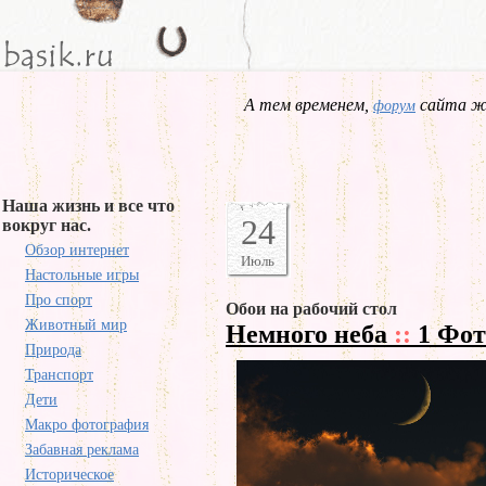
А тем временем,
сайта жд
форум
Наша жизнь и все что
24
вокруг нас.
Обзор интернет
Июль
Настольные игры
Про спорт
Обои на рабочий стол
Животный мир
Немного неба
::
1 Фот
Природа
Транспорт
Дети
Макро фотография
Забавная реклама
Историческое