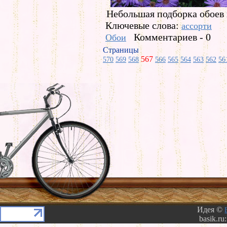
Небольшая подборка обоев 
Ключевые слова:
ассорти
Комментариев - 0
Обои
Страницы
567
570
569
568
566
565
564
563
562
56
Идея ©
basik.ru