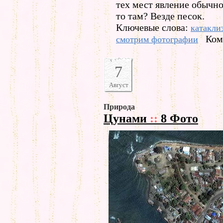
тех мест явление обычно
то там? Везде песок.
Ключевые слова:
катакли
Ком
смотрим фотографии
7
Август
Природа
Цунами
::
8 Фото