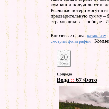
компании получили от клие
Реальные потери могут в ит
предварительную сумму – $
страховщиков"- сообщает 
Ключевые слова:
катаклизм
Коммен
смотрим фотографии
20
Июль
Природа
Вода
::
67 Фото