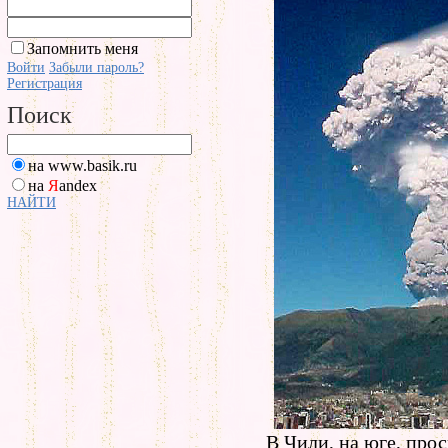
Запомнить меня
Войти
Забыли пароль?
Регистрация
Поиск
на www.basik.ru
на
Я
andex
НАЙТИ
В Чили, на юге, прос