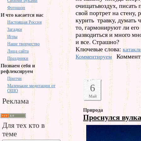
Своими руками
очищатьвоздух, писать п
Фотошоп
свой портрет на стену, 
И что касается нас
курить травку, думать 
Настоящая Россия
то, гармонируют ли его
Загадки
разводиться и много мн
Игры
и все. Страшно?
Наше творчество
Ключевые слова:
катакл
Лица сайта
Коммента
Комментируем
Праздники
Познаем себя и
рефлексируем
Притчи
6
Маленькие медитации от
ОШО
Май
Реклама
Природа
Проснулся вулк
Для тех кто в
теме