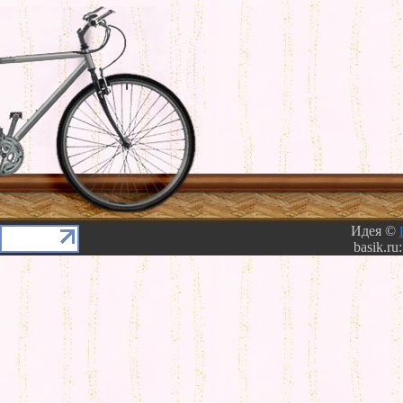
Идея ©
basik.ru