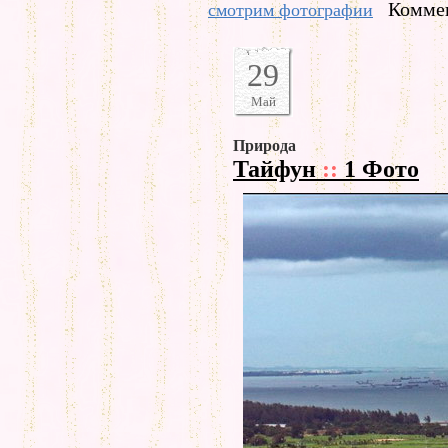
Коммен
смотрим фотографии
29
Май
Природа
Тайфун
::
1 Фото