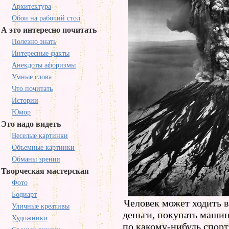
Архитектура
Обои на рабочий стол
А это интересно почитать
Полезно знать
Интересные факты
Анекдоты афоризмы
Умные слова
Что почитать
Истории
Юмор
Это надо видеть
Веселые картинки
Объемные картинки
Обманы зрения
Творческая мастерская
Фото
Бодиарт
Человек может ходить в
Уличные креативы
деньги, покупать маши
Художники
по какому-нибудь спорту