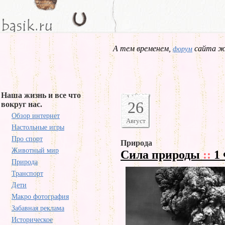
А тем временем,
сайта жд
форум
Наша жизнь и все что
26
вокруг нас.
Обзор интернет
Август
Настольные игры
Про спорт
Природа
Животный мир
Сила природы
::
1 
Природа
Транспорт
Дети
Макро фотография
Забавная реклама
Историческое