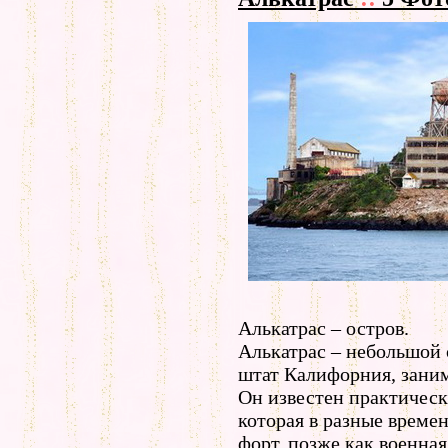
Алькатрас – остров.
Алькатрас – небольшой 
штат Калифорния, заним
Он известен практическ
которая в разные време
форт, позже как военная