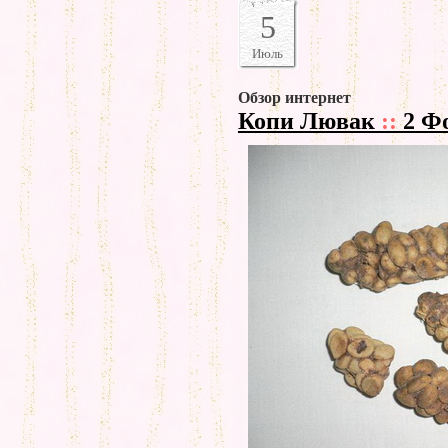
5
Июль
Обзор интернет
Копи Лювак
::
2 Ф