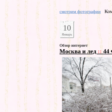
Ком
смотрим фотографии
10
Январь
Обзор интернет
Москва и лед
::
44 