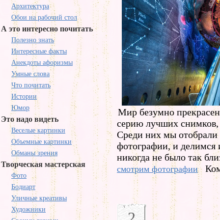
Архитектура
Обои на рабочий стол
А это интересно почитать
Полезно знать
Интересные факты
Анекдоты афоризмы
Умные слова
Что почитать
Истории
Юмор
Мир безумно прекрасен!
Это надо видеть
серию лучших снимков, 
Веселые картинки
Среди них мы отобрали
Объемные картинки
фотографии, и делимся 
Обманы зрения
никогда не было так бли
Творческая мастерская
Ком
смотрим фотографии
Фото
Бодиарт
Уличные креативы
Художники
2