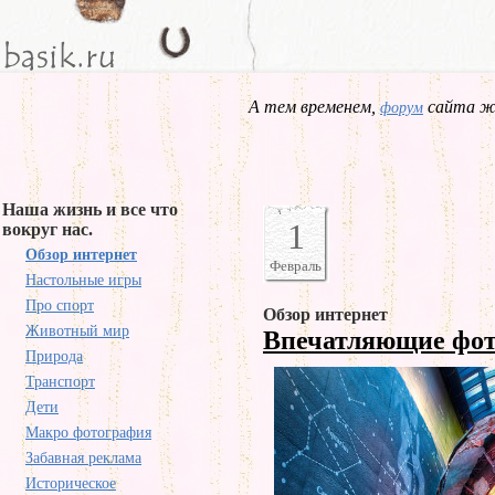
А тем временем,
сайта жд
форум
Наша жизнь и все что
1
вокруг нас.
Обзор интернет
Февраль
Настольные игры
Про спорт
Обзор интернет
Животный мир
Впечатляющие фот
Природа
Транспорт
Дети
Макро фотография
Забавная реклама
Историческое