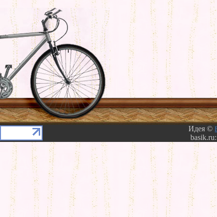
Идея ©
basik.ru