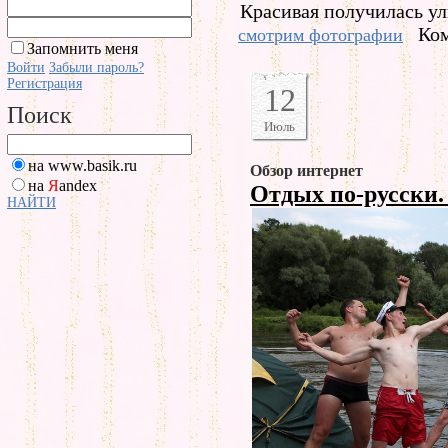
Красивая получилась ул
Ком
смотрим фотографии
Запомнить меня
Войти
Забыли пароль?
Регистрация
12
Поиск
Июль
на www.basik.ru
Обзор интернет
на
Я
andex
Отдых по-русски.
НАЙТИ