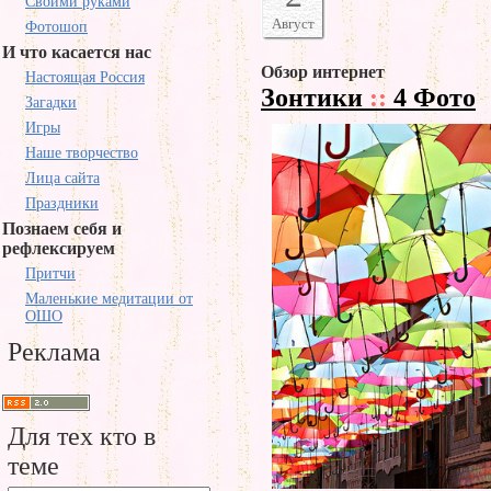
Своими руками
Август
Фотошоп
И что касается нас
Обзор интернет
Настоящая Россия
Зонтики
::
4 Фото
Загадки
Игры
Наше творчество
Лица сайта
Праздники
Познаем себя и
рефлексируем
Притчи
Маленькие медитации от
ОШО
Реклама
Для тех кто в
теме