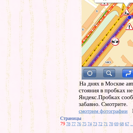
На днях в Москве ав
стояния в пробках н
Яндекс.Пробках соо
забавно. Смотрите.
смотрим фотографии
Страницы
79
78
77
76
75
74
73
72
71
70
69
68
67
..