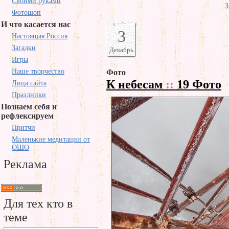
Своими руками
З
Фотошоп
И что касается нас
3
Настоящая Россия
Загадки
Декабрь
Игры
Наше творчество
Фото
К небесам
::
19 Фото
Лица сайта
Праздники
Познаем себя и
рефлексируем
Притчи
Маленькие медитации от
ОШО
Реклама
Для тех кто в
теме