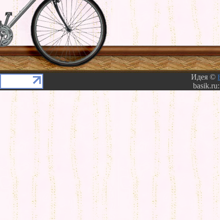
Идея ©
basik.ru