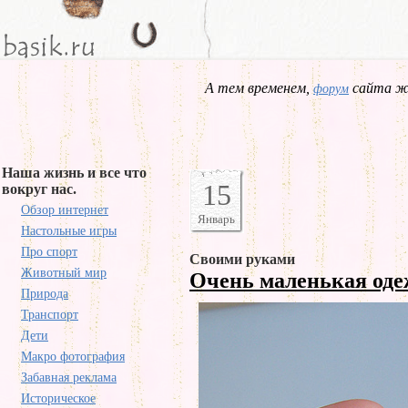
А тем временем,
сайта жд
форум
Наша жизнь и все что
15
вокруг нас.
Обзор интернет
Январь
Настольные игры
Про спорт
Своими руками
Животный мир
Очень маленькая од
Природа
Транспорт
Дети
Макро фотография
Забавная реклама
Историческое