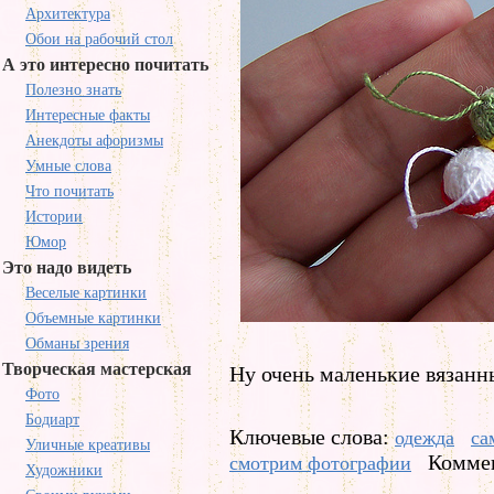
Архитектура
Обои на рабочий стол
А это интересно почитать
Полезно знать
Интересные факты
Анекдоты афоризмы
Умные слова
Что почитать
Истории
Юмор
Это надо видеть
Веселые картинки
Объемные картинки
Обманы зрения
Творческая мастерская
Ну очень маленькие вязанн
Фото
Бодиарт
Ключевые слова:
одежда
са
Уличные креативы
Коммен
смотрим фотографии
Художники