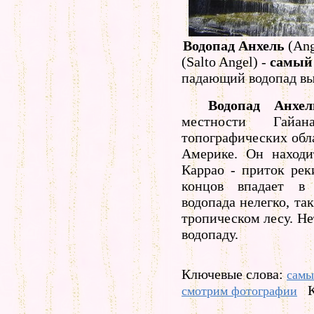
Водопад Анхель
(Ang
(Salto Angel) -
самый
падающий водопад выс
Водопад Анхел
местности Гай
топографических обл
Америке. Он находи
Каррао - приток рек
концов впадает в
водопада нелегко, та
тропическом лесу. Не
водопаду.
Ключевые слова:
самы
смотрим фотографии