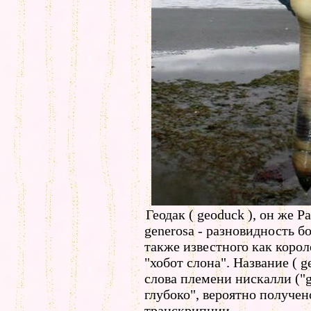
Геодак ( geoduck ), он же P
generosa - разновидность 
также известного как коро
"хобот слона". Название ( 
слова племени нискалли ("
глубоко", вероятно получен
транскрипции.