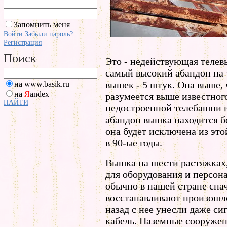
Запомнить меня
Войти
Забыли пароль?
Регистрация
Поиск
Это - недействующая телев
самый высокий абандон на 
вышек - 5 штук. Она выше,
на www.basik.ru
на
Я
andex
разумеется выше известног
НАЙТИ
недостроенной телебашни в
абандон вышка находится бо
она будет исключена из это
в 90-ые годы.
Вышка на шести растяжках,
для оборудования и персон
обычно в нашей стране снач
восстанавливают произошло
назад с нее унесли даже с
кабель. Наземные сооружен