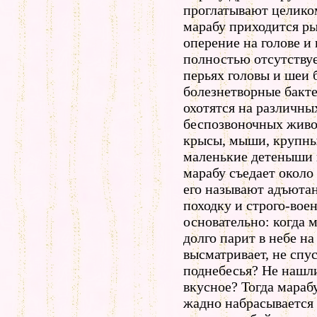
проглатывают целиком
марабу приходится ры
оперение на голове и
полностью отсутствуе
перьях головы и шеи
болезнетворные бакт
охотятся на различны
беспозвоночных живо
крысы, мыши, крупны
маленькие детеныши
марабу съедает окол
его называют адъютан
походку и строго-воен
основательно: когда м
долго
парит в небе
на
высматривает, не спу
поднебесья? Не нашли
вкусное? Тогда мараб
жадно набрасывается 