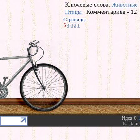
Ключевые слова:
Животные
Комментариев - 12
Птицы
Страницы
5
4
3
2
1
Идея ©
basik.ru