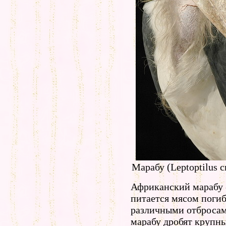
Марабу (Leptoptilus c
Африканский марабу 
питается мясом поги
различными отброса
марабу дробят крупны