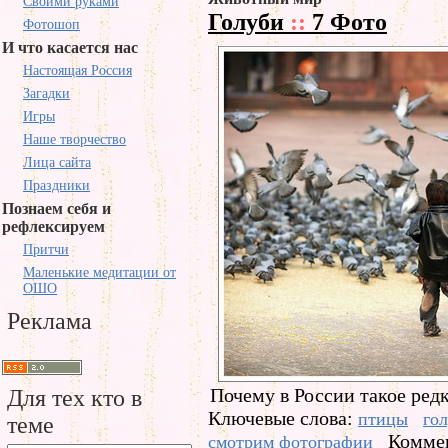
Своими руками
Голуби
::
7 Фото
Фотошоп
И что касается нас
Настоящая Россия
Загадки
Игры
Наше творчество
Лица сайта
Праздники
Познаем себя и
рефлексируем
Притчи
Маленькие медитации от
ОШО
Реклама
Почему в России такое ред
Для тех кто в
Ключевые слова:
птицы
го
теме
Коммен
смотрим фотографии