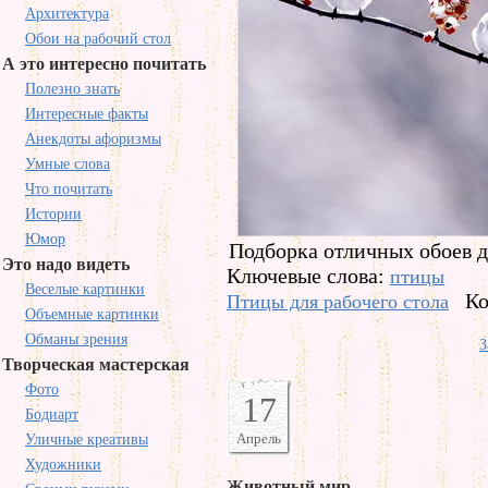
Архитектура
Обои на рабочий стол
А это интересно почитать
Полезно знать
Интересные факты
Анекдоты афоризмы
Умные слова
Что почитать
Истории
Юмор
Подборка отличных обоев д
Это надо видеть
Ключевые слова:
птицы
Веселые картинки
Ко
Птицы для рабочего стола
Объемные картинки
Обманы зрения
З
Творческая мастерская
Фото
17
Бодиарт
Апрель
Уличные креативы
Художники
Животный мир