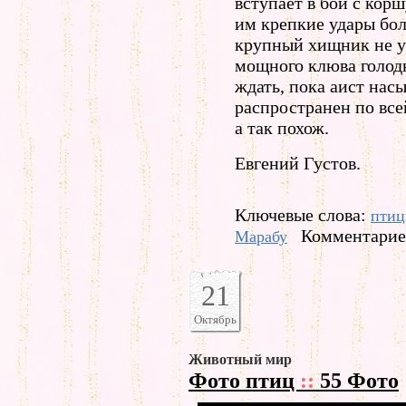
вступает в бой с кор
им крепкие удары бо
крупный хищник не у
мощного клюва голодн
ждать, пока аист нас
распространен по всей
а так похож.
Евгений Густов.
Ключевые слова:
пти
Комментариев
Марабу
21
Октябрь
Животный мир
Фото птиц
::
55 Фото