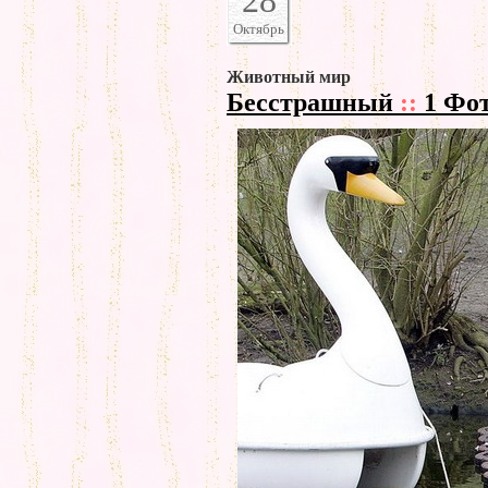
28
Октябрь
Животный мир
Бесстрашный
::
1 Фо