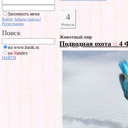
Запомнить меня
4
Войти
Забыли пароль?
Регистрация
Февраль
Поиск
Животный мир
Подводная охота
::
4 
на www.basik.ru
на
Я
andex
НАЙТИ