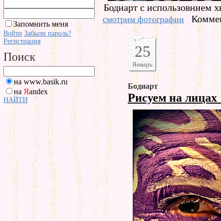
Бодиарт с использовнием х
Коммен
смотрим фотографии
Запомнить меня
Войти
Забыли пароль?
Регистрация
25
Поиск
Январь
на www.basik.ru
Бодиарт
на
Я
andex
Рисуем на лицах
НАЙТИ