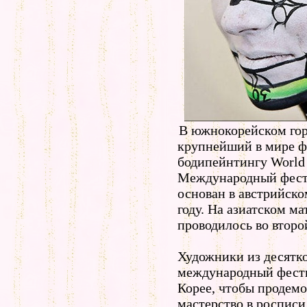
В южнокорейском гор
крупнейший в мире ф
бодипейнтингу World B
Международный фести
основан в австрийско
году. На азиатском м
проводилось во второй
Художники из десятко
международный фест
Корее, чтобы продемо
мастерство в росписи 