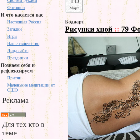
Своими руками
Фотошоп
Март
И что касается нас
Бодиарт
Настоящая Россия
Рисунки хной
::
79 Ф
Загадки
Игры
Наше творчество
Лица сайта
Праздники
Познаем себя и
рефлексируем
Притчи
Маленькие медитации от
ОШО
Реклама
Для тех кто в
теме