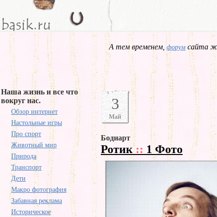
А тем временем,
сайта жд
форум
Наша жизнь и все что
3
вокруг нас.
Обзор интернет
Май
Настольные игры
Про спорт
Бодиарт
Животный мир
Ротик
::
1 Фото
Природа
Транспорт
Дети
Макро фотография
Забавная реклама
Историческое