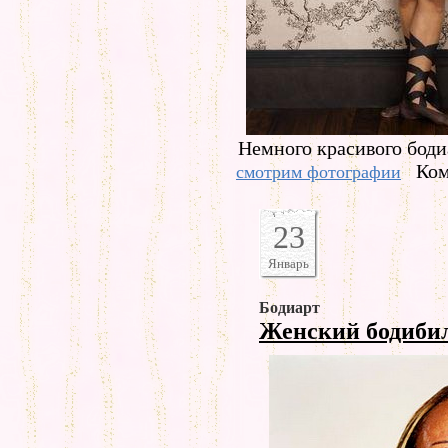
Немного красивого боди
Ком
смотрим фотографии
23
Январь
Бодиарт
Женский бодиби