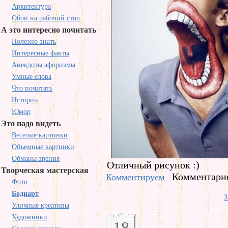
Архитектура
Обои на рабочий стол
А это интересно почитать
Полезно знать
Интересные факты
Анекдоты афоризмы
Умные слова
Что почитать
Истории
Юмор
Это надо видеть
Веселые картинки
Объемные картинки
Обманы зрения
Отличный рисунок :)
Творческая мастерская
Комментарие
Комментируем
Фото
Бодиарт
З
Уличные креативы
Художники
18