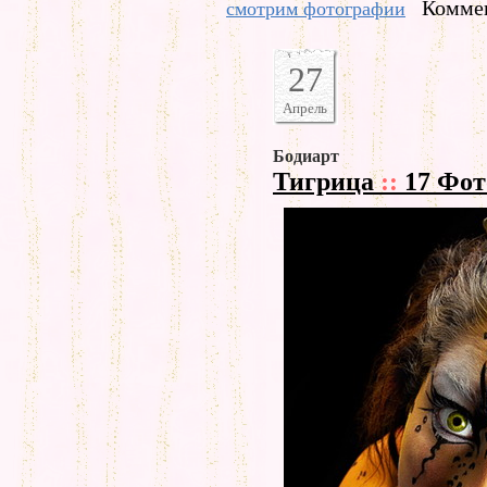
Коммен
смотрим фотографии
27
Апрель
Бодиарт
Тигрица
::
17 Фот