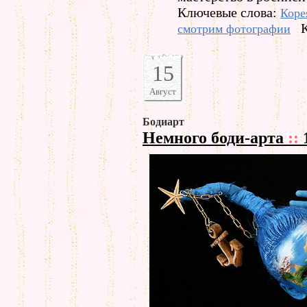
Ключевые слова:
Коре
смотрим фотографии
15
Август
Бодиарт
Немного боди-арта
::