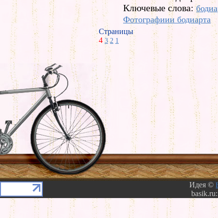
Ключевые слова:
бодиа
Фотографиии бодиарта
Страницы
4
3
2
1
Идея ©
basik.ru