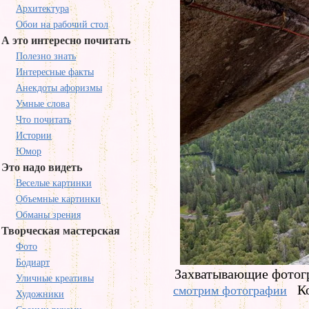
Архитектура
Обои на рабочий стол
А это интересно почитать
Полезно знать
Интересные факты
Анекдоты афоризмы
Умные слова
Что почитать
Истории
Юмор
Это надо видеть
Веселые картинки
Объемные картинки
Обманы зрения
Творческая мастерская
Фото
Бодиарт
Захватывающие фотогр
Уличные креативы
К
смотрим фотографии
Художники