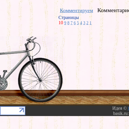
Комментарие
Комментируем
Страницы
10
9
8
7
6
5
4
3
2
1
Идея ©
basik.ru