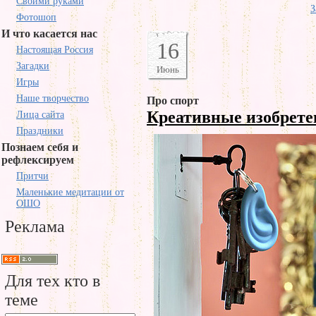
Своими руками
З
Фотошоп
И что касается нас
16
Настоящая Россия
Загадки
Июнь
Игры
Наше творчество
Про спорт
Креативные изобрет
Лица сайта
Праздники
Познаем себя и
рефлексируем
Притчи
Маленькие медитации от
ОШО
Реклама
Для тех кто в
теме