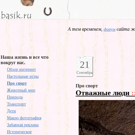
А тем временем,
сайта жд
форум
Наша жизнь и все что
21
вокруг нас.
Обзор интернет
Сентябрь
Настольные игры
Про спорт
Про спорт
Животный мир
Отважные люди
:
Природа
Транспорт
Дети
Макро фотография
Забавная реклама
Историческое