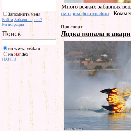
Много всяких забавных ве
Коммен
смотрим фотографии
Запомнить меня
Войти
Забыли пароль?
Регистрация
Про спорт
Лодка попала в авар
Поиск
на www.basik.ru
на
Я
andex
НАЙТИ