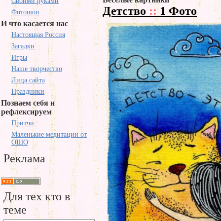
Своими руками
Детство
::
1 Фото
Фотошоп
И что касается нас
Настоящая Россия
Загадки
Игры
Наше творчество
Лица сайта
Праздники
Познаем себя и
рефлексируем
Притчи
Маленькие медитации от
ОШО
Реклама
Для тех кто в
теме