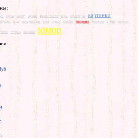
ва:
картинки
уп
грузы
жираф
журнал
Иван Левенко
игры
карикатуры
Красота
медведь
мода
мультфильмы
обои
отдых
плакаты
праздники
президент
Путин
рисунки
юмор
счастье
Футбол
шахматы
рии:
yb
t
B
g
T
m