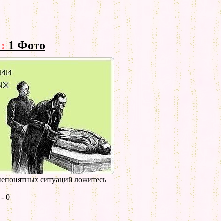
::
1 Фото
епонятных ситуаций ложитесь
- 0