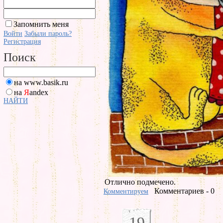
Запомнить меня
Войти
Забыли пароль?
Регистрация
Поиск
на www.basik.ru
на
Я
andex
НАЙТИ
Отлично подмечено.
Комментариев - 0
Комментируем
19