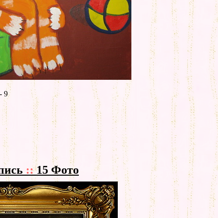
- 9
пись
::
15 Фото