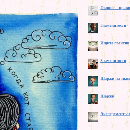
Главное - прав
Знаменитости
Ищите позитив
Знаменитости
Шаржи на знам
Шаржи
Эксперементы 