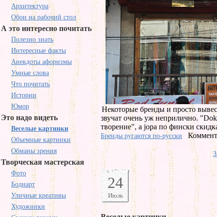
Архитектура
Обои на рабочий стол
А это интересно почитать
Полезно знать
Интересные факты
Анекдоты афоризмы
Умные слова
Что почитать
Истории
Юмор
Некоторые бренды и просто вывес
Это надо видеть
звучат очень уж неприлично. "Dok
творение", а jopa по фински скидк
Веселые картинки
Коммент
Бренды ругаются по-русски
Объемные картинки
Обманы зрения
З
Творческая мастерская
Фото
24
Бодиарт
Уличные креативы
Июль
Художники
Веселые картинки