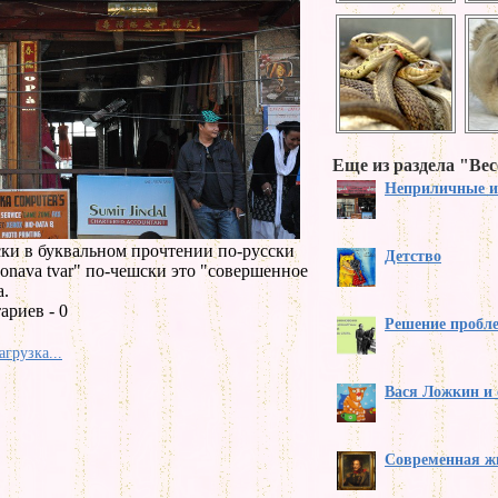
Еще из раздела "Ве
Неприличные и
ки в буквальном прочтении по-русски
Детство
onava tvar" по-чешски это "совершенное
а.
ариев - 0
Решение пробл
агрузка...
Вася Ложкин и 
Современная ж