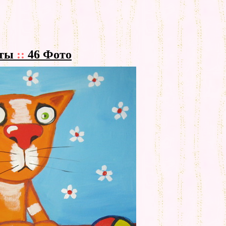
оты
::
46 Фото