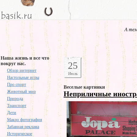
А тем
Наша жизнь и все что
25
вокруг нас.
Обзор интернет
Июль
Настольные игры
Про спорт
Веселые картинки
Животный мир
Неприличные иност
Природа
Транспорт
Дети
Макро фотография
Забавная реклама
Историческое