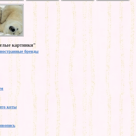
селые картинки"
ностранные бренды
ем
его коты
ивопись