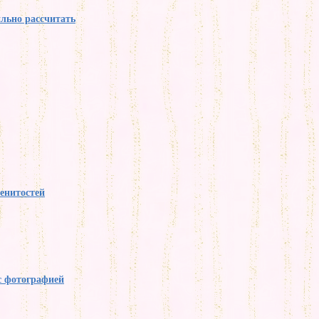
ильно рассчитать
енитостей
с фотографией