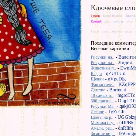
Ключевые сло
Бидстр
8 марта
Robert Hogfeldt
любовь
КреатиВ
луна
люди
Россия
слон
смешные
спорт
Последние коммента
Веселые картинки
-
Валенти
Рисунки на..
-
Лидия
Рисунки на..
-
EwmMd
Животные п..
-
qZUlTUo
Кадди
-
gVpeDjg
Щенки
-
KZqFPP
Фантастиче..
-
Borment
Детство
-
mgrcETc
10 самых п..
-
OtqpTOI
300 призна..
-
qakjOX
Рисунки Ma..
-
TgZcCfu
Лесное
-
UGGblz
Цветы на р..
-
hfJPBk
Мимика пау..
-
dnRIifn
Амели, рец..
-
lFiGmg
Зимние вид..