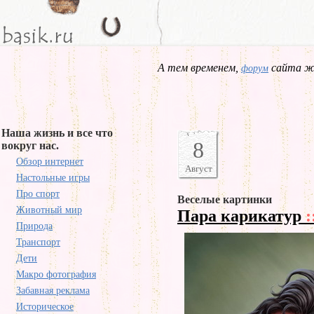
А тем временем,
сайта жд
форум
Наша жизнь и все что
8
вокруг нас.
Обзор интернет
Август
Настольные игры
Про спорт
Веселые картинки
Животный мир
Пара карикатур
:
Природа
Транспорт
Дети
Макро фотография
Забавная реклама
Историческое