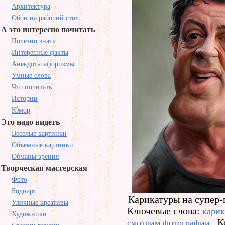
Архитектура
Обои на рабочий стол
А это интересно почитать
Полезно знать
Интересные факты
Анекдоты афоризмы
Умные слова
Что почитать
Истории
Юмор
Это надо видеть
Веселые картинки
Объемные картинки
Обманы зрения
Творческая мастерская
Фото
Бодиарт
Карикатуры на супер-
Уличные креативы
Ключевые слова:
кари
Художники
К
смотрим фотографии