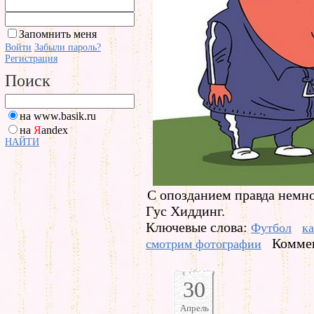
Запомнить меня
Войти
Забыли пароль?
Регистрация
Поиск
на www.basik.ru
на
Я
andex
НАЙТИ
С опозданием правда немног
Гус Хиддинг.
Ключевые слова:
Футбол
к
Коммен
смотрим фотографии
30
Апрель