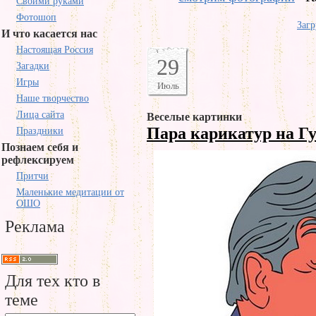
Своими руками
Фотошоп
Загр
И что касается нас
Настоящая Россия
29
Загадки
Игры
Июль
Наше творчество
Лица сайта
Веселые картинки
Пара карикатур на Г
Праздники
Познаем себя и
рефлексируем
Притчи
Маленькие медитации от
ОШО
Реклама
Для тех кто в
теме