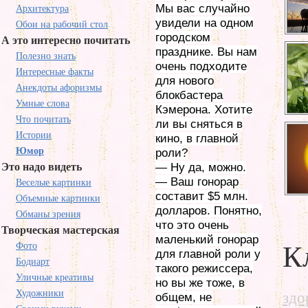
Мы вас случайно
Архитектура
увидели на одном
Обои на рабочий стол
городском
А это интересно почитать
празднике. Вы нам
Полезно знать
очень подходите
Интересные факты
для нового
Анекдоты афоризмы
блокбастера
Умные слова
Кэмерона. Хотите
Что почитать
ли вы сняться в
Истории
кино, в главной
Юмор
роли?
Это надо видеть
— Ну да, можно.
— Ваш гонорар
Веселые картинки
составит $5 млн.
Объемные картинки
долларов. Понятно,
Обманы зрения
что это очень
Творческая мастерская
маленький гонорар
Фото
К
для главной роли у
Бодиарт
такого режиссера,
Уличные креативы
но вы же тоже, в
Художники
здо
общем, не