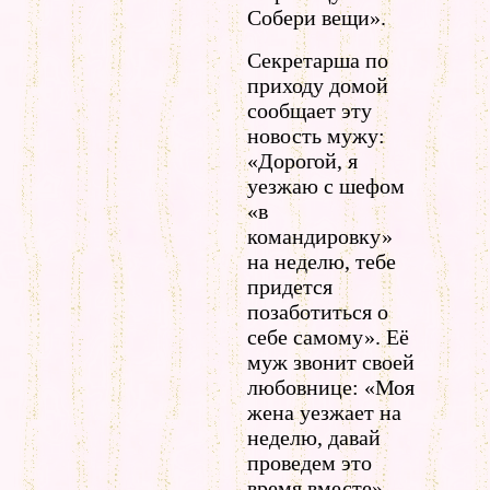
Собери вещи».
Секретарша по
приходу домой
сообщает эту
новость мужу:
«Дорогой, я
уезжаю с шефом
«в
командировку»
на неделю, тебе
придется
позаботиться о
себе самому». Её
муж звонит своей
любовнице: «Моя
жена уезжает на
неделю, давай
проведем это
время вместе»