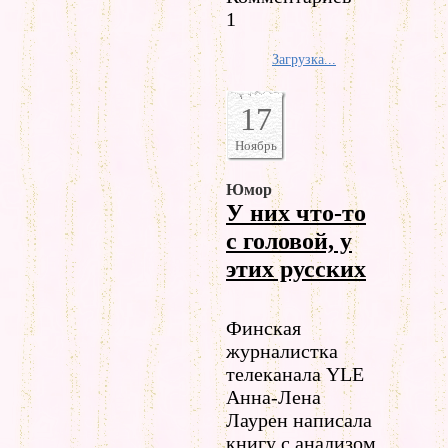
1
Загрузка...
17
Ноябрь
Юмор
У них что-то
с головой, у
этих русских
Финская
журналистка
телеканала YLE
Анна-Лена
Лаурен написала
книгу с анализом