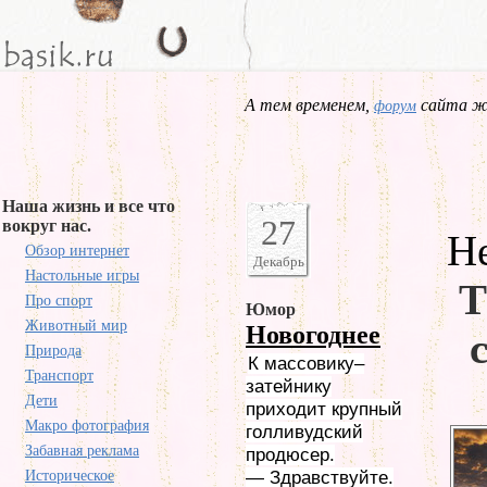
А тем временем,
сайта жд
форум
Наша жизнь и все что
27
вокруг нас.
Н
Обзор интернет
Декабрь
Настольные игры
Т
Про спорт
Юмор
Животный мир
Новогоднее
Природа
К массовику–
Транспорт
затейнику
Дети
приходит крупный
Макро фотография
голливудский
Забавная реклама
продюсер.
Историческое
— Здравствуйте.