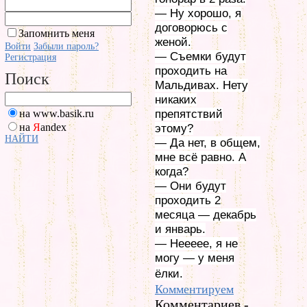
— Ну хорошо, я
договорюсь с
Запомнить меня
женой.
Войти
Забыли пароль?
— Съемки будут
Регистрация
проходить на
Поиск
Мальдивах. Нету
никаких
на www.basik.ru
препятствий
на
Я
andex
этому?
НАЙТИ
— Да нет, в общем,
мне всё равно. А
когда?
— Они будут
проходить 2
месяца — декабрь
и январь.
— Неееее, я не
могу — у меня
ёлки.
Комментируем
Комментариев -