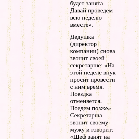
будет занята.
Давай проведем
всю неделю
вместе».
Дедушка
(директор
компании) снова
звонит своей
секретарше: «На
этой неделе внук
просит провести
с ним время.
Поездка
отменяется.
Поедем позже»
Секретарша
звонит своему
мужу и говорит:
«Шеф занят на