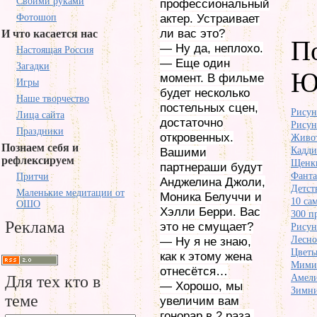
Своими руками
профессиональный
Фотошоп
актер. Устраивает
ли вас это?
И что касается нас
П
— Ну да, неплохо.
Настоящая Россия
— Еще один
Загадки
Ю
момент. В фильме
Игры
будет несколько
Наше творчество
постельных сцен,
Рисун
Лица сайта
достаточно
Рисун
Праздники
откровенных.
Живот
Познаем себя и
Кадди
Вашими
рефлексируем
Щенк
партнераши будут
Фанта
Притчи
Анджелина Джоли,
Детст
Маленькие медитации от
Моника Белуччи и
10 са
ОШО
Хэлли Берри. Вас
300 п
Реклама
это не смущает?
Рисун
Лесно
— Ну я не знаю,
Цветы
как к этому жена
Мимик
отнесётся…
Для тех кто в
Амели
— Хорошо, мы
Зимни
теме
увеличим вам
гонорар в 2 раза.