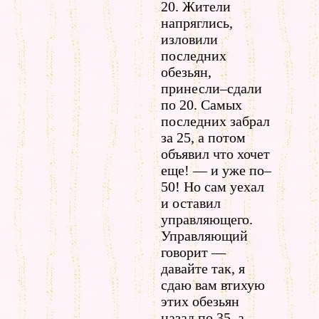
20. Жители
напряглись,
изловили
последних
обезьян,
принесли–сдали
по 20. Самых
последних забрал
за 25, а потом
объявил что хочет
еще! — и уже по–
50! Но сам уехал
и оставил
управляющего.
Управляющий
говорит —
давайте так, я
сдаю вам втихую
этих обезьян
назад по 35, а