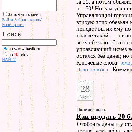
за 25, а потом объяви
по–50! Но сам уехал 
Запомнить меня
Управляющий говорит 
Войти
Забыли пароль?
втихую этих обезьян н
Регистрация
приедет вы их ему по
Поиск
халяве такой — назан
всех обезьян обратно
управляющий исчез вс
на www.basik.ru
на
Я
andex
остался без денег, но
НАЙТИ
Ключевые слова:
юмо
Коммен
План полсона
28
Август
Полезно знать
Как продать 20 б
Отобрать деньги у с
проще, чем забрать ле