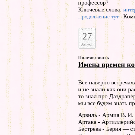
профессор?
Ключевые слова:
инте
Комм
Продолжение тут
27
Август
Полезно знать
Имена времен к
Все наверно встреча
и не знали как они р
то знал про Даздрапе
мы все будем знать п
Арвиль - Армия В. И.
Артака - Артиллерий
Бестрева - Берия — 