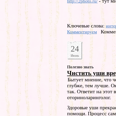
- тут м
http://2photo.ru/
Ключевые слова:
инте
Коммен
Комментируем
24
Июнь
Полезно знать
Чистить уши вре
Бытует мнение, что 
глубже, тем лучше. Ок
так. Ответит на этот 
оториноларинголог.
Здоровые уши прекра
помощи. Процесс са