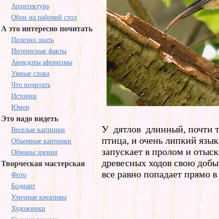
Архитектура
Обои на рабочий стол
А это интересно почитать
Полезно знать
Интересные факты
Анекдоты афоризмы
Умные слова
Что почитать
Истории
Юмор
Это надо видеть
У дятлов длинный, почти т
Веселые картинки
птица, и очень липкий язык
Объемные картинки
запускает в пролом и отыск
Обманы зрения
древесных ходов свою добы
Творческая мастерская
все равно попадает прямо в
Фото
Бодиарт
Уличные креативы
Художники