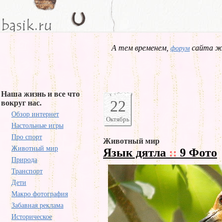
А тем временем,
сайта жд
форум
Наша жизнь и все что
22
вокруг нас.
Обзор интернет
Октябрь
Настольные игры
Про спорт
Животный мир
Животный мир
Язык дятла
::
9 Фото
Природа
Транспорт
Дети
Макро фотография
Забавная реклама
Историческое