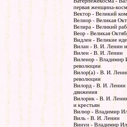
Ватерпежекосма - Ва
первая женщина-косм
Вектор - Великий ко
Велиор - Великая Ок
Велира - Великий ра
Веор - Великая Октя
Видлен - Великие ид
Вилан - В. И. Ленин 
Вилен - В. И. Ленин
Виленор - Владимир 
революции
Вилор(а) - В. И. Лен
революции
Вилорд - В. И. Ленин
движения
Вилорик - В. И. Лени
и крестьян
Вилюр - Владимир Ил
Виль - В. И. Ленин
Винун - Владимир Ил