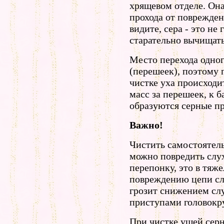
хрящевом отделе. Он
прохода от поврежден
видите, сера - это не 
старательно вычищать
Место перехода одног
(перешеек), поэтому 
чистке уха происходи
масс за перешеек, к 
образуются серные п
Важно!
Чистить самостоятел
можно повредить слу
перепонку, это в тяж
повреждению цепи слу
грозит снижением сл
приступами головокр
При чистке ушей сер