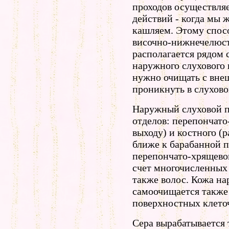
проходов осуществляе
действий - когда мы 
кашляем. Этому спос
височно-нижнечелюст
располагается рядом 
наружного слухового
нужно очищать с внеш
проникнуть в слухово
Наружный слуховой пр
отделов: перепончато
выходу) и костного (
ближе к барабанной п
перепончато-хрящевог
счет многочисленных 
также волос. Кожа на
самоочищается также 
поверхностных клето
Сера вырабатывается 