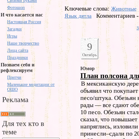
Своими руками
Ключевые слова:
Фотошоп
Животные
И что касается нас
Комментариев -
Язык дятла
Настоящая Россия
З
Загадки
Игры
Наше творчество
9
Лица сайта
Октябрь
Праздники
Познаем себя и
Юмор
рефлексируем
План полсона дл
Притчи
В мексиканскую дере
Маленькие медитации от
ОШО
объявил что покупает
песо/штука. Обезьян 
Реклама
рады — все сдают обе
10 песо. Обезьян ста
сказал, что повышает
Для тех кто в
напряглись, изловили
теме
принесли–сдали по 2