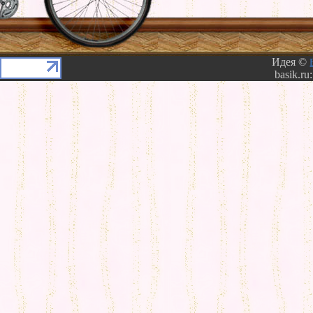
Идея ©
basik.ru