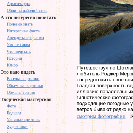
Архитектура
Обои на рабочий стол
А это интересно почитать
Полезно знать
Интересные факты
Анекдоты афоризмы
Умные слова
Что почитать
Истории
Юмор
Путешествуя по Шотлан
Это надо видеть
любитель Роджер Мерри
Веселые картинки
сосредоточить свое вни
Гладкая поверхность во
Объемные картинки
иллюзию параллельных
Обманы зрения
гипнотические фотогра
Творческая мастерская
подходящие погодные у
Фото
ветров бывают редко н
Бодиарт
К
смотрим фотографии
Уличные креативы
Художники