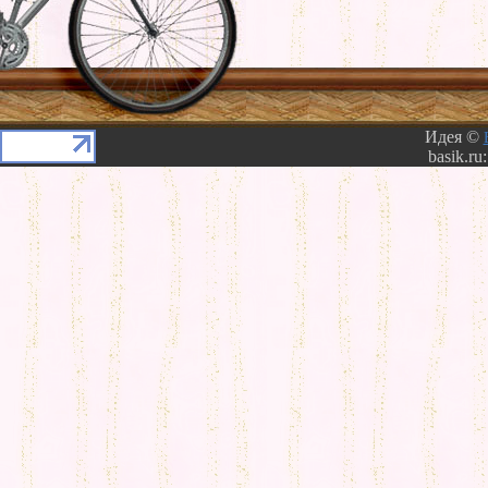
Идея ©
basik.ru