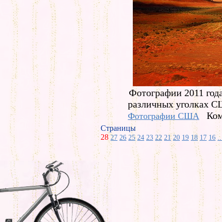
Фотографии 2011 год
различных уголках С
Ком
Фотографии США
Страницы
28
27
26
25
24
23
22
21
20
19
18
17
16
..