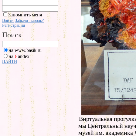
Запомнить меня
Войти
Забыли пароль?
Регистрация
Поиск
на www.basik.ru
на
Я
andex
НАЙТИ
Виртуальная прогулк
мы Центральный науч
музей им. академика