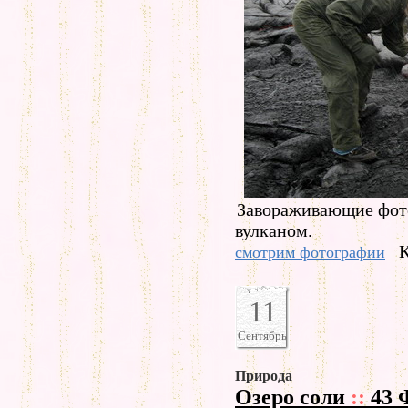
Завораживающие фот
вулканом.
К
смотрим фотографии
11
Сентябрь
Природа
Озеро соли
::
43 