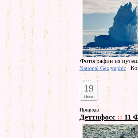
Фотографии из путеше
Ко
National Geographic
19
Июль
Природа
Деттифосс
::
11 