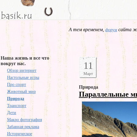
А тем временем,
сайта жд
форум
Наша жизнь и все что
11
вокруг нас.
Обзор интернет
Март
Настольные игры
Про спорт
Природа
Животный мир
Параллельные 
Природа
Транспорт
Дети
Макро фотография
Забавная реклама
Историческое