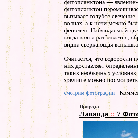
фитопланктона — явлением,
фитопланктон перемешивает
вызывает голубое свечение.
волнах, а к ночи можно бы
феномен. Наблюдаемый цвет
когда волна разбивается, о
видна сверкающая вспышка
Считается, что водоросли н
них доставляет определённ
таких необычных условиях 
зрелище можно посмотреть 
Коммен
смотрим фотографии
Природа
Лаванда
::
7 Фот