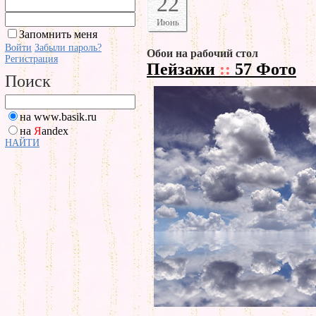
22
Июнь
Запомнить меня
Войти
Забыли пароль?
Обои на рабочий стол
Регистрация
Пейзажи
::
57 Фото
Поиск
на www.basik.ru
на
Я
andex
НАЙТИ