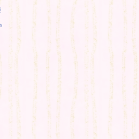
g
T
m