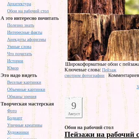
Архитектура
Обои на рабочий стол
А это интересно почитать
Полезно знать
Интересные факты
Анекдоты афоризмы
Умные слова
Что почитать
Истории
Широкоформатные обои с пейзажам
Юмор
Ключевые слова:
Пейзаж
Это надо видеть
Комментариев 
смотрим фотографии
Веселые картинки
З
Объемные картинки
Обманы зрения
9
Творческая мастерская
Фото
Август
Бодиарт
Уличные креативы
Обои на рабочий стол
Художники
Пейзажи на рабочий 