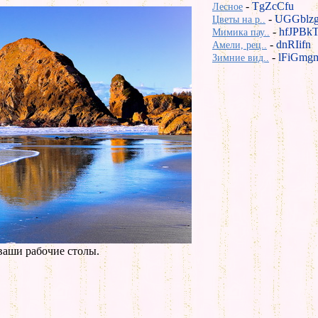
-
TgZcCfu
Лесное
-
UGGblz
Цветы на р..
-
hfJPBk
Мимика пау..
-
dnRIifn
Амели, рец..
-
lFiGmg
Зимние вид..
ваши рабочие столы.