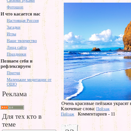
Своими руками
Фотошоп
И что касается нас
Настоящая Россия
Загадки
Игры
Наше творчество
Лица сайта
Праздники
Познаем себя и
рефлексируем
Притчи
Маленькие медитации от
ОШО
Реклама
Очень красивые пейзажи украсят 
Ключевые слова:
Пейзаж
Комментариев - 11
Пейзаж
Для тех кто в
теме