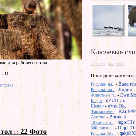
Ключевые сло
и для рабочего стола.
Красо
Leigh Perry
зима
камни
- 11
Последние коммента
-
Валенти
Рисунки на..
агрузка...
-
Лидия
Рисунки на..
-
EwmMd
Животные п..
-
qZUlTUo
Кадди
-
gVpeDjg
Щенки
-
KZqFPP
Фантастиче..
-
Borment
Детство
-
mgrcETc
10 самых п..
-
OtqpTOI
300 призна..
стол
::
22 Фото
-
qakjOX
Рисунки Ma..