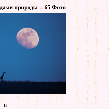
идами природы
::
65 Фото
- 12