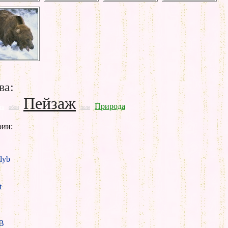
ва:
Пейзаж
Природа
та
обои
поле
рии:
yb
t
B