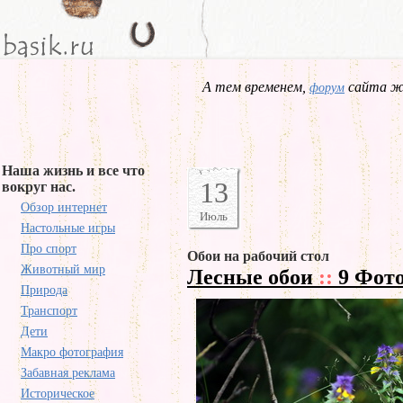
А тем временем,
сайта жд
форум
Наша жизнь и все что
13
вокруг нас.
Обзор интернет
Июль
Настольные игры
Про спорт
Обои на рабочий стол
Животный мир
Лесные обои
::
9 Фот
Природа
Транспорт
Дети
Макро фотография
Забавная реклама
Историческое