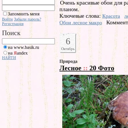
Очень красивые обои для р
планом.
Запомнить меня
Ключевые слова:
Красота
л
Войти
Забыли пароль?
Коммент
Обои лесное макро
Регистрация
Поиск
6
на www.basik.ru
Октябрь
на
Я
andex
НАЙТИ
Природа
Лесное
::
20 Фото