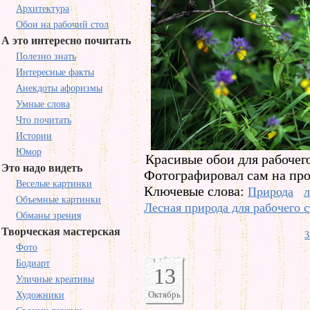
Архитектура
Обои на рабочий стол
А это интересно почитать
Полезно знать
Интересные факты
Анекдоты афоризмы
Умные слова
Что почитать
Истории
Юмор
Красивые обои для рабочего
Это надо видеть
Фотографировал сам на пр
Веселые картинки
Ключевые слова:
Природа
л
Объемные картинки
Лесная природа для рабочего с
Обманы зрения
Творческая мастерская
З
Фото
Бодиарт
13
Уличные креативы
Октябрь
Художники