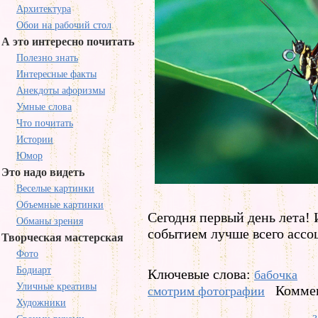
Архитектура
Обои на рабочий стол
А это интересно почитать
Полезно знать
Интересные факты
Анекдоты афоризмы
Умные слова
Что почитать
Истории
Юмор
Это надо видеть
Веселые картинки
Объемные картинки
Сегодня первый день лета!
Обманы зрения
событием лучше всего ассо
Творческая мастерская
Фото
Бодиарт
Ключевые слова:
бабочка
Уличные креативы
Коммен
смотрим фотографии
Художники