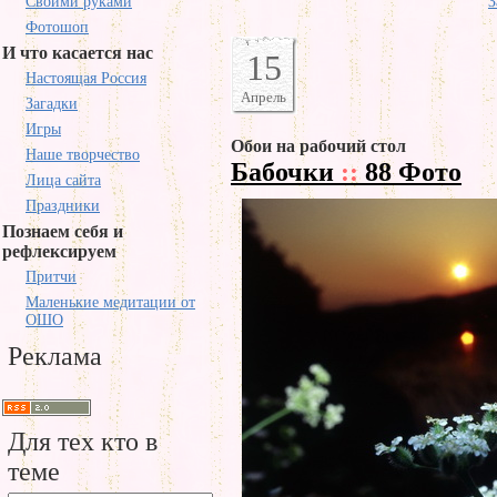
Своими руками
З
Фотошоп
И что касается нас
15
Настоящая Россия
Апрель
Загадки
Игры
Обои на рабочий стол
Наше творчество
Бабочки
::
88 Фото
Лица сайта
Праздники
Познаем себя и
рефлексируем
Притчи
Маленькие медитации от
ОШО
Реклама
Для тех кто в
теме