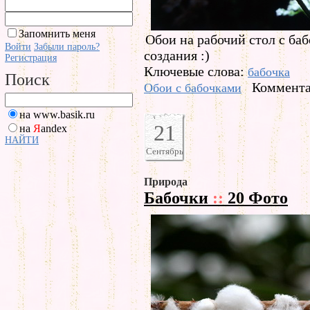
Запомнить меня
Обои на рабочий стол с ба
Войти
Забыли пароль?
создания :)
Регистрация
Ключевые слова:
бабочка
Поиск
Коммента
Обои с бабочками
на www.basik.ru
21
на
Я
andex
НАЙТИ
Сентябрь
Природа
Бабочки
::
20 Фото