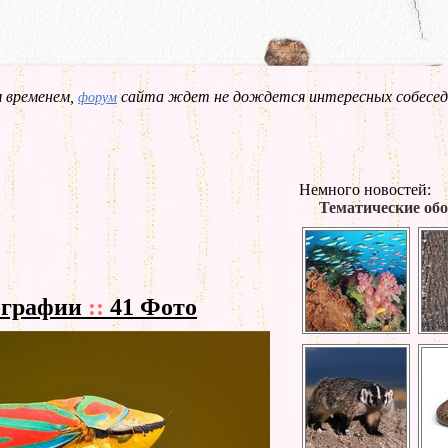
 временем,
сайта ждет не дождется интересных собесед
форум
Немного новостей:
Тематические обо
ографии
::
41 Фото