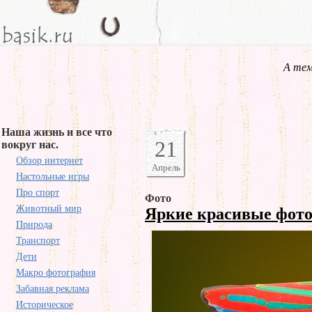
А тем
Наша жизнь и все что
21
вокруг нас.
Обзор интернет
Апрель
Настольные игры
Про спорт
Фото
Животный мир
Яркие красивые фот
Природа
Транспорт
Дети
Макро фотография
Забавная реклама
Историческое