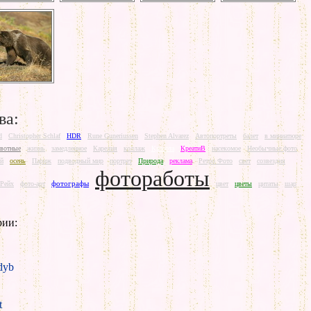
ва:
d
Christopher Schlaf
HDR
Rune Guneriussen
Stephen Alvarez
Автопортреты
балет
в миниатюре
вотные
жизнь
замедленное
Карелия
коллаж
Красота
КреатиВ
насекомое
Необычные фото
й
осень
Париж
подводный мир
портрет
Природа
реклама
Ретро Фото
свет
созвездия
фотоработы
фотографы
 Рейх
фото-арт
цвет
цветы
цитаты
шар
рии:
yb
t