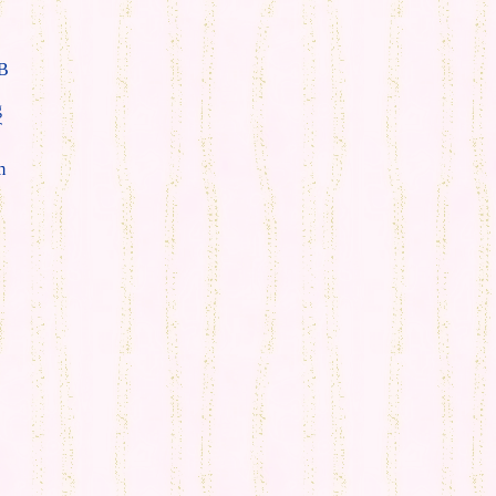
B
g
T
m