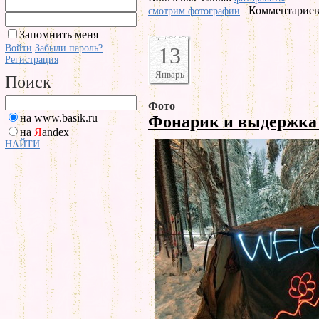
Комментариев 
смотрим фотографии
Запомнить меня
Войти
Забыли пароль?
13
Регистрация
Январь
Поиск
Фото
на www.basik.ru
Фонарик и выдержк
на
Я
andex
НАЙТИ