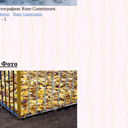
ографиях Rune Guneriussen.
аботы
Rune Guneriussen
- 1
 Фото