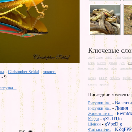
Ключевые сло
Alaya Gadeh
BBC
Caleb Charlan
ветер
высота
деньги
Дети
Жи
ночь
обезьяны
обои
оранжевы
ты
Christopher Schlaf
яркость
- 9
солнце
СССР
старость
Третий
юность
яркость
агрузка...
Последние коммента
-
Валенти
Рисунки на..
-
Лидия
Рисунки на..
-
EwmMd
Животные п..
-
qZUlTUo
Кадди
-
gVpeDjg
Щенки
-
KZqFPP
Фантастиче..