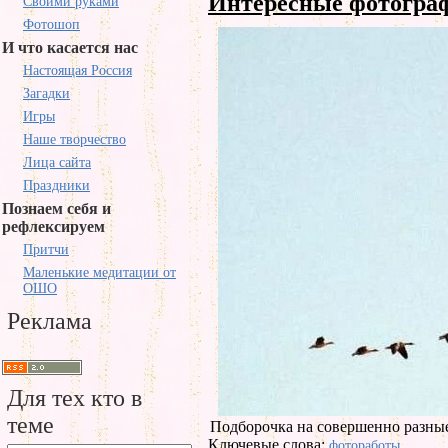
Интересные фотогр
Своими руками
Фотошоп
И что касается нас
Настоящая Россия
Загадки
Игры
Наше творчество
Лица сайта
Праздники
Познаем себя и
рефлексируем
Притчи
Маленькие медитации от
ОШО
Реклама
Для тех кто в
теме
Подборочка на совершенно разны
Ключевые слова:
фотоработы