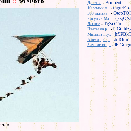
афии
::
56 Фото
-
Borment
Детство
-
mgrcETc
10 самых п..
-
OtqpTOI
300 призна..
-
qakjOX
Рисунки Ma..
-
TgZcCfu
Лесное
-
UGGblz
Цветы на р..
-
hfJPBk
Мимика пау..
-
dnRIifn
Амели, рец..
-
lFiGmg
Зимние вид..
е темы.