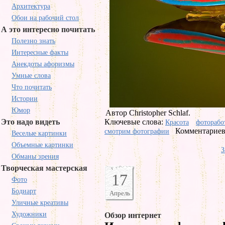
Архитектура
Обои на рабочий стол
А это интересно почитать
Полезно знать
Интересные факты
Анекдоты афоризмы
Умные слова
Что почитать
Истории
Юмор
Автор Christopher Schlaf.
Это надо видеть
Ключевые слова:
Красота
фоторабо
Комментариев 
смотрим фотографии
Веселые картинки
Объемные картинки
З
Обманы зрения
Творческая мастерская
17
Фото
Бодиарт
Апрель
Уличные креативы
Художники
Обзор интернет