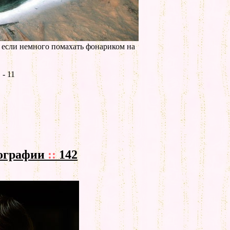
 если немного помахать фонариком на
- 11
ографии
::
142