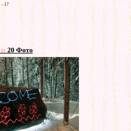
- 17
а
::
20 Фото