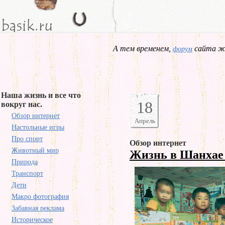
А тем временем,
сайта жд
форум
Наша жизнь и все что
18
вокруг нас.
Обзор интернет
Апрель
Настольные игры
Про спорт
Обзор интернет
Животный мир
Жизнь в Шанха
Природа
Транспорт
Дети
Макро фотография
Забавная реклама
Историческое