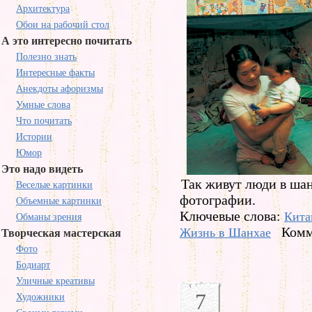
Архитектура
Обои на рабочий стол
А это интересно почитать
Полезно знать
Интересные факты
Анекдоты афоризмы
Умные слова
Что почитать
Истории
Юмор
Это надо видеть
Так живут люди в шан
Веселые картинки
фотографии.
Объемные картинки
Ключевые слова:
Кита
Обманы зрения
Комм
Жизнь в Шанхае
Творческая мастерская
Фото
Бодиарт
Уличные креативы
7
Художники