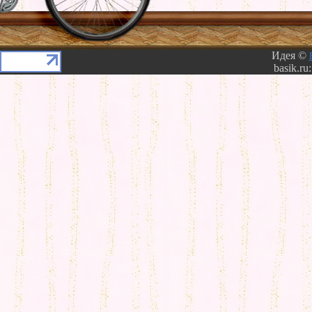
Идея ©
basik.ru