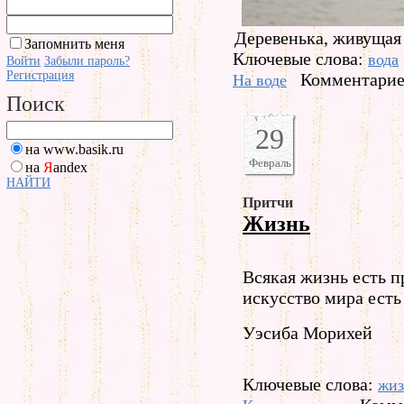
Деревенька, живущая 
Запомнить меня
Ключевые слова:
вода
Войти
Забыли пароль?
Регистрация
Комментариев
На воде
Поиск
29
на www.basik.ru
Февраль
на
Я
andex
НАЙТИ
Притчи
Жизнь
Всякая жизнь есть п
искусство мира есть
Уэсиба Морихей
Ключевые слова:
жиз