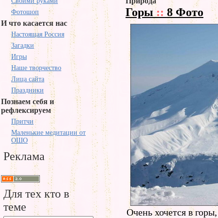
Природа
Своими руками
Горы
::
8 Фото
Фотошоп
И что касается нас
Настоящая Россия
Загадки
Игры
Наше творчество
Лица сайта
Праздники
Познаем себя и
рефлексируем
Притчи
Маленькие медитации от
ОШО
Реклама
Для тех кто в
теме
Очень хочется в горы,