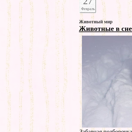
27
Февраль
Животный мир
Животные в сн
Забавная подборочка