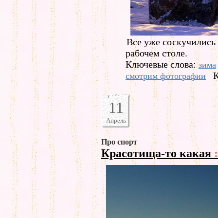
Все уже соскучились
рабочем столе.
Ключевые слова:
зима
К
смотрим фотографии
11
Апрель
Про спорт
Красотища-то какая
: