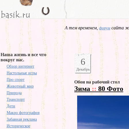
А тем временем,
сайта жд
форум
Наша жизнь и все что
6
вокруг нас.
Обзор интернет
Декабрь
Настольные игры
Про спорт
Обои на рабочий стол
Животный мир
Зима
::
80 Фото
Природа
Транспорт
Дети
Макро фотография
Забавная реклама
Историческое