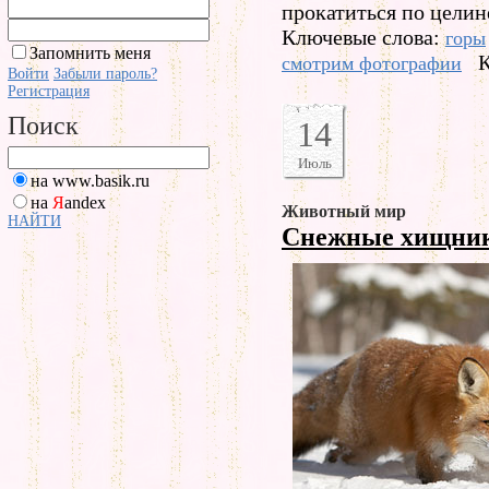
прокатиться по целине
Ключевые слова:
горы
Запомнить меня
К
смотрим фотографии
Войти
Забыли пароль?
Регистрация
Поиск
14
Июль
на www.basik.ru
на
Я
andex
Животный мир
НАЙТИ
Снежные хищни