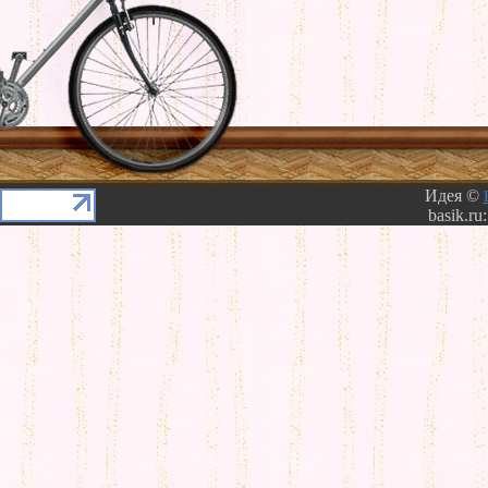
Идея ©
basik.ru