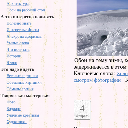
Архитектура
Обои на рабочий стол
А это интересно почитать
Полезно знать
Интересные факты
Анекдоты афоризмы
Умные слова
Что почитать
Истории
Обои на тему зимы, к
Юмор
задерживается в этом 
Это надо видеть
Ключевые слова:
Холо
Веселые картинки
К
смотрим фотографии
Объемные картинки
Обманы зрения
Творческая мастерская
Фото
4
Бодиарт
Уличные креативы
Февраль
Художники