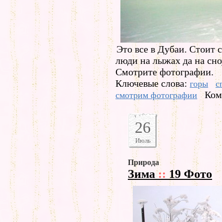
Это все в Дубаи. Стоит 
люди на лыжах да на сно
Смотрите фотографии.
Ключевые слова:
горы
с
Ком
смотрим фотографии
26
Июль
Природа
Зима
::
19 Фото