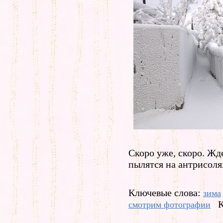
Скоро уже, скоро. Жд
пылятся на антрисоля
Ключевые слова:
зима
К
смотрим фотографии