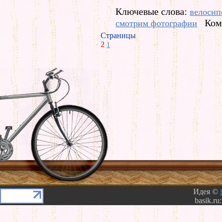
Ключевые слова:
велосип
Ком
смотрим фотографии
Страницы
2
1
Идея ©
basik.ru