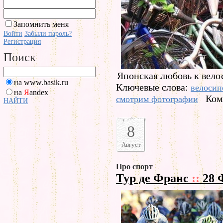
Запомнить меня
Войти
Забыли пароль?
Регистрация
Поиск
Японская любовь к вело
на www.basik.ru
Ключевые слова:
велосип
на
Я
andex
Ком
смотрим фотографии
НАЙТИ
8
Август
Про спорт
Тур де Франс
::
28 