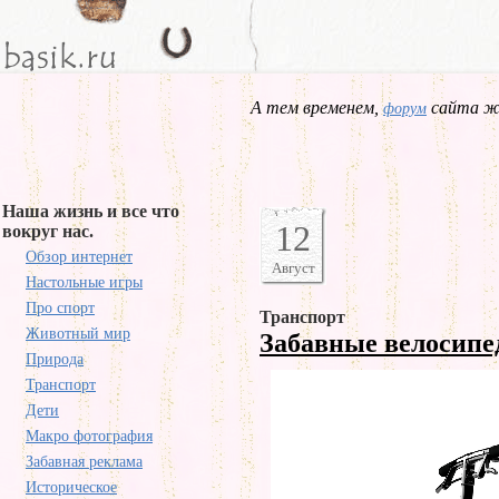
А тем временем,
сайта жд
форум
Наша жизнь и все что
12
вокруг нас.
Обзор интернет
Август
Настольные игры
Про спорт
Транспорт
Животный мир
Забавные велосип
Природа
Транспорт
Дети
Макро фотография
Забавная реклама
Историческое