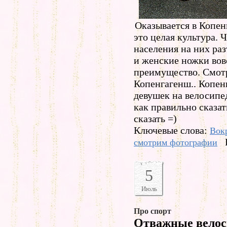
Оказывается в Копен
это целая культура. 
населения на них ра
и женские ножки вовс
преимущество. Смотр
Копенгагенш.. Копен
девушек на велосипед
как правильно сказат
сказать =)
Ключевые слова:
Вокр
смотрим фотографии
5
Июль
Про спорт
Отважные вело