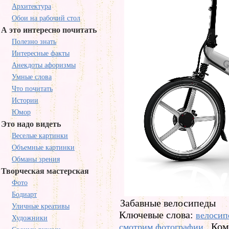
Архитектура
Обои на рабочий стол
А это интересно почитать
Полезно знать
Интересные факты
Анекдоты афоризмы
Умные слова
Что почитать
Истории
Юмор
Это надо видеть
Веселые картинки
Объемные картинки
Обманы зрения
Творческая мастерская
Фото
Бодиарт
Забавные велосипеды
Уличные креативы
Ключевые слова:
велосип
Художники
Ком
смотрим фотографии