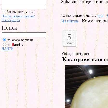
Забавные поделки из н
Запомнить меня
Ключевые слова:
еда
Войти
Забыли пароль?
Комментарие
Регистрация
Из ниток
Поиск
5
на www.basik.ru
Май
на
Я
andex
НАЙТИ
Обзор интернет
Как правильно г