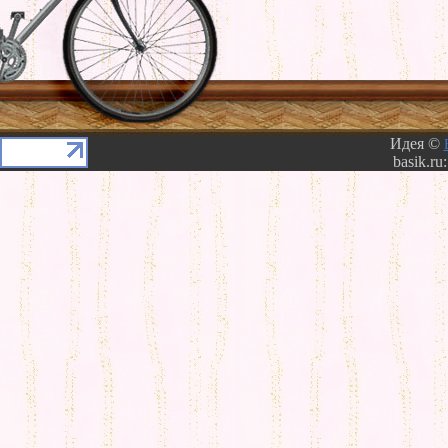
Идея ©
basik.ru