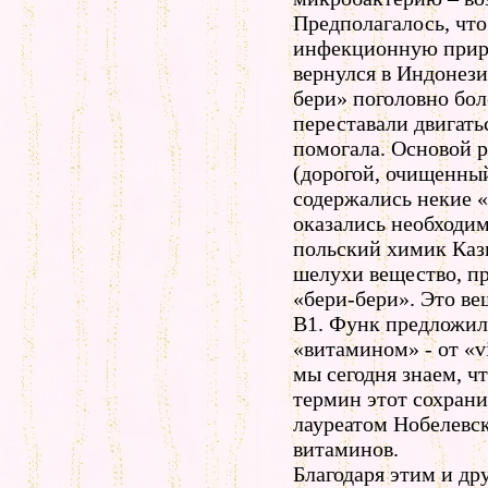
Предполагалось, что
инфекционную прир
вернулся в Индонези
бери» поголовно бол
переставали двигат
помогала. Основой 
(дорогой, очищенный
содержались некие 
оказались необходим
польский химик Каз
шелухи вещество, п
«бери-бери». Это ве
В1. Функ предложил
«витамином» - от «vi
мы сегодня знаем, ч
термин этот сохрани
лауреатом Нобелевск
витаминов.
Благодаря этим и др