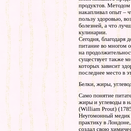
продуктов. Методом
накапливал опыт – ч
пользу здоровью, во
болезней, а что луч
кулинарии.
Сегодня, благодаря 
питание во многом о
на продолжительност
существует также мн
которых зависит здо
последнее место в э
Белки, жиры, углево
Само понятие питате
жиры и углеводы в 
(William Prout) (178
Неугомонный медик 
практику в Лондоне,
создал свою химичес