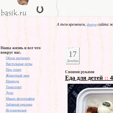
А тем временем,
сайта жд
форум
Наша жизнь и все что
17
вокруг нас.
Обзор интернет
Декабрь
Настольные игры
Про спорт
Своими руками
Животный мир
Еда для детей
::
4
Природа
Транспорт
Дети
Макро фотография
Забавная реклама
Историческое