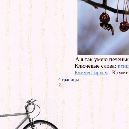
А я так умею печеньк
Ключевые слова:
пти
Коммен
Комментируем
Страницы
2
1