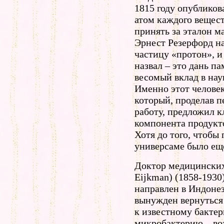
1815 году опубликов
атом каждого вещест
принять за эталон ма
Эрнест Резерфорд н
частицу «протон», и
назвал – это дань п
весомый вклад в нау
Именно этот человек
который, проделав 
работу, предложил 
компонента продукто
Хотя до того, чтобы
универсаме было еще
Доктор медицинских
Eijkman) (1858-1930
направлен в Индоне
вынужден вернуться 
к известному бактер
микробактерию – во