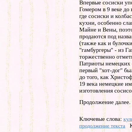
Впервые сосиски уп
Гомером в 9 веке до
где сосиски и колба
кухни, особенно сла
Майне и Вены, поэт
продаются под назв
(также как и булочк
"гамбургеры" - из Г
торжественно отмети
Патриоты немецких с
первый "хот-дог" был
до того, как Христо
19 века немецкие и
изготовления сосис
Продолжение далее.
Ключевые слова:
кул
продолжение текста