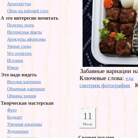
Архитектура
Обои на рабочий стол
А это интересно почитать
Полезно знать
Интересные факты
Анекдоты афоризмы
Умные слова
Что почитать
Истории
Юмор
Забавные вариации на
Это надо видеть
Ключевые слова:
еда
Веселые картинки
К
смотрим фотографии
Объемные картинки
Обманы зрения
Творческая мастерская
Фото
11
Бодиарт
Июль
Уличные креативы
Художники
Своими руками