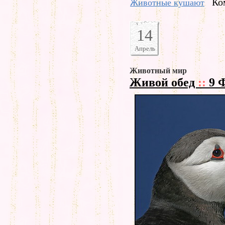
Ко
Животные кушают
14
Апрель
Животный мир
Живой обед
::
9 