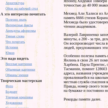
Японец Хидеаки Томоери н
Архитектура
точностью до 40 000 знако
Обои на рабочий стол
Мехмед Али Халиси из Анк
А это интересно почитать
память 6666 стихов Коран
Полезно знать
Мехмеда было удостовере
Интересные факты
чтении академиков.
Анекдоты афоризмы
Валерий Лавриненко запом
Умные слова
минуты, а 200 - за три, д
Что почитать
Он воспроизводит числа 
Истории
людей, предложивших эти 
Юмор
Особенно полезна память 
Это надо видеть
Янлинь в свои 26 лет пом
Веселые картинки
Харбина. Паула Прентис, 
Тасмании, помнит 128603 
Объемные картинки
адреса, названия учрежде
Обманы зрения
провалившейся на школьно
Творческая мастерская
местная служба спасения 
Правда, номер своего теле
Фото
на бумажке и постоянно но
Бодиарт
Уличные креативы
Рекорды памяти далее.
Художники