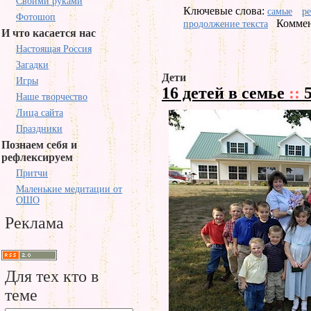
Своими руками
Ключевые слова:
самые
р
Фотошоп
Коммен
продолжение текста
И что касается нас
Настоящая Россия
Загадки
Дети
Игры
16 детей в семье
::
5
Наше творчество
Лица сайта
Праздники
Познаем себя и
рефлексируем
Притчи
Маленькие медитации от
ОШО
Реклама
Для тех кто в
теме