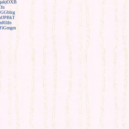
qakjOXB
fu
GGblzg
hfJPBkT
nRIifn
lFiGmgm