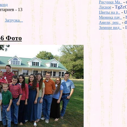
-
Рисунки Ma..
екорд
-
TgZcC
Лесное
тариев - 13
-
U
Цветы на р..
-
Мимика пау..
Загрузка...
-
d
Амели, рец..
-
Зимние вид..
6 Фото