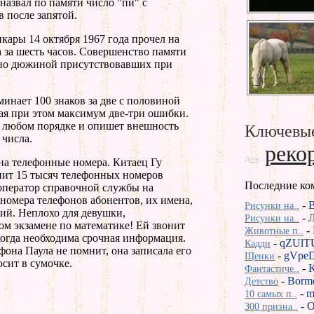
азвал по памяти число "пи" с
в после запятой.
ары 14 октября 1967 года прочел на
а за шесть часов. Совершенство памяти
но дюжиной присутствовавших при
инает 100 знаков за две с половиной
елая при этом максимум две-три ошибки.
в любом порядке и опишет внешность
Ключевые
числа.
реко
Дети
на телефонные номера. Китаец Гу
нит 15 тысяч телефонных номеров
Последние ко
оператор справочной службы на
номера телефонов абонентов, их имена,
-
Рисунки на..
ний. Неплохо для девушки,
-
Рисунки на..
м экзамене по математике! Ей звонит
-
Животные п..
когда необходима срочная информация.
-
qZUlT
Кадди
фона Паула не помнит, она записала его
-
gVpeD
Щенки
сит в сумочке.
-
Фантастиче..
-
Borm
Детство
-
m
10 самых п..
-
O
300 призна..