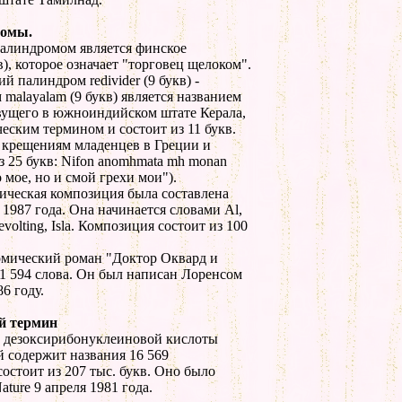
ромы.
линдромом является финское
кв), которое означает "торговец щелоком".
 палиндром redivider (9 букв) -
malayalam (9 букв) является названием
вущего в южноиндийском штате Керала,
ическим термином и состоит из 11 букв.
 крещениям младенцев в Греции и
з 25 букв: Nifon anomhmata mh monan
 мое, но и смой грехи мои").
ическая композиция была составлена
1987 года. Она начинается словами Al,
revolting, Isla. Композиция состоит из 100
мический роман "Доктор Оквард и
1 594 слова. Он был написан Лоренсом
6 году.
й термин
е дезоксирибонуклеиновой кислоты
 содержит названия 16 569
остоит из 207 тыс. букв. Оно было
ture 9 апреля 1981 года.