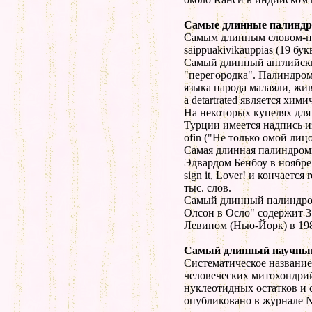
Самые длинные палинд
Самым длинным словом-па
saippuakivikauppias (19 бу
Самый длинный английский
"перегородка". Палиндром 
языка народа малаяли, жи
а detartrated является хим
На некоторых купелях для
Турции имеется надпись и
ofin ("Не только омой лицо
Самая длинная палиндром
Эдвардом Бенбоу в ноябре 
sign it, Lover! и кончается 
тыс. слов.
Самый длинный палиндро
Олсон в Осло" содержит 3
Левином (Нью-Йорк) в 198
Самый длинный научны
Систематическое названи
человеческих митохондрий
нуклеотидных остатков и с
опубликовано в журнале Na