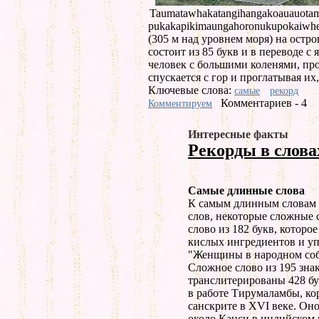
Taumatawhakatangihangakoauauotama
pukakapikimaungahoronukupokaiwhe
(305 м над уровнем моря) на остр
состоит из 85 букв и в переводе с 
человек с большими коленями, про
спускается с гор и проглатывая их
Ключевые слова:
самые
рекорд
Комментариев - 4
Комментируем
Интересные факты
Рекорды в слова
Самые длинные слова
К самым длинным словам 
слов, некоторые сложные 
слово из 182 букв, которое
кислых ингредиентов и у
"Женщины в народном собра
Сложное слово из 195 зна
транслитерированы 428 бу
в работе Тирумаламбы, ко
санскрите в XVI веке. Он
около Канси в индийском 