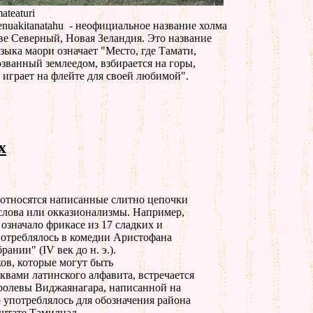
teaturi
nuakitan
atahu - неофициальное название холма
ове Северный, Новая Зеландия. Это название
языка маори означает "Место, где Тамати,
званный землеедом, взбирается на горы,
, играет на флейте для своей любимой".
х
относятся написанные слитно цепочки
слова или окказионализмы. Например,
 означало фрикасе из 17 сладких и
потреблялось в комедии Аристофана
нии" (IV век до н. э.).
ков, которые могут быть
квами латинского алфавита, встречается
ролевы Виджаянагара, написанной на
о употреблялось для обозначения района
штате Тамилнад.