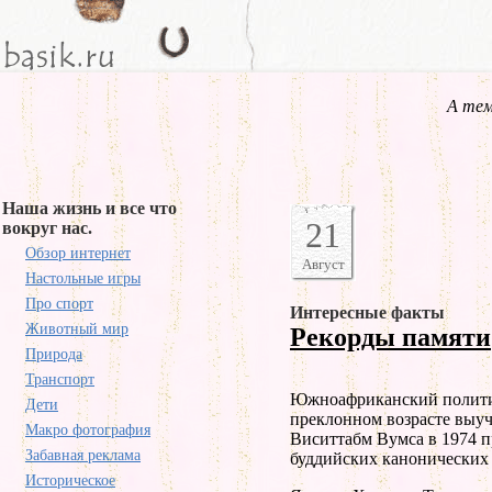
А тем
Наша жизнь и все что
21
вокруг нас.
Обзор интернет
Август
Настольные игры
Про спорт
Интересные факты
Животный мир
Рекорды памяти
Природа
Транспорт
Южноафриканский политич
Дети
преклонном возрасте выуч
Макро фотография
Виситтабм Вумса в 1974 п
Забавная реклама
буддийских канонических 
Историческое