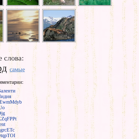
 слова:
рд
самые
мментарии:
Валенти
Лидия
EwmMdyb
Uo
jg
KZqFPPt
ent
grcETc
tqpTOI