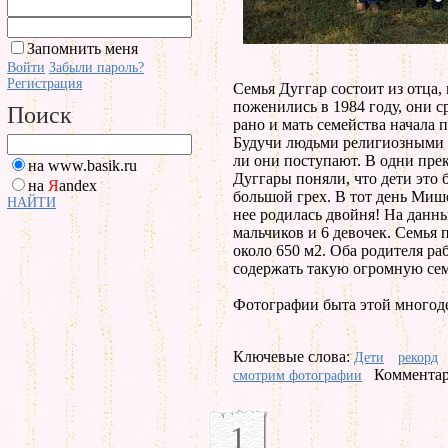
Запомнить меня
Войти
Забыли пароль?
Регистрация
Семья Дуггар состоит из отца, 
поженились в 1984 году, они с
Поиск
рано и мать семейства начала 
Будучи людьми религиозными 
ли они поступают. В одни пре
на www.basik.ru
Дуггары поняли, что дети это б
на
Я
andex
большой грех. В тот день Миш
НАЙТИ
нее родилась двойня! На данны
мальчиков и 6 девочек. Семья
около 650 м2. Оба родителя ра
содержать такую огромную се
Фотографии быта этой многоде
Ключевые слова:
Дети
рекорд
Комментар
смотрим фотографии
1