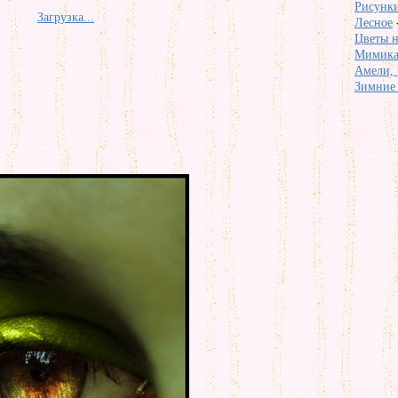
Рисунки
Загрузка...
Лесное
Цветы н
Мимика 
Амели, 
Зимние 