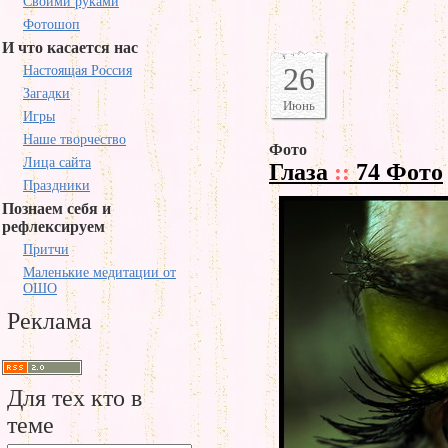
Своими руками
Фотошоп
И что касается нас
26
Настоящая Россия
Загадки
Июнь
Игры
Наше творчество
Фото
Лица сайта
Глаза
::
74 Фото
Праздники
Познаем себя и
рефлексируем
Притчи
Маленькие медитации от
ОШО
Реклама
Для тех кто в
теме