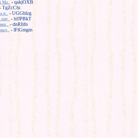
-
qakjOXB
 Ma..
-
TgZcCfu
-
UGGblzg
а р..
-
hfJPBkT
пау..
-
dnRIifn
рец..
-
lFiGmgm
вид..