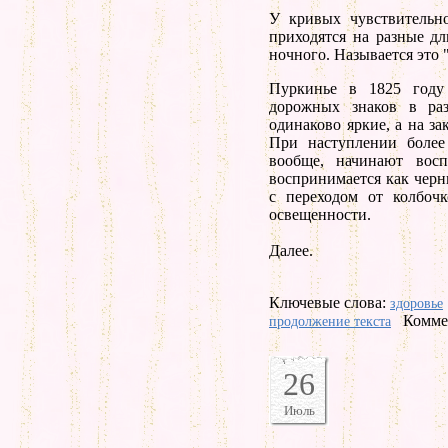
У кривых чувствительн
приходятся на разные дл
ночного. Hазывается это 
Пуркинье в 1825 году
дорожных знаков в раз
одинаково яркие, а на за
При наступлении более
вообще, начинают вос
воспринимается как черн
с переходом от колбоч
освещенности.
Далее.
Ключевые слова:
здоровье
Комме
продолжение текста
26
Июль