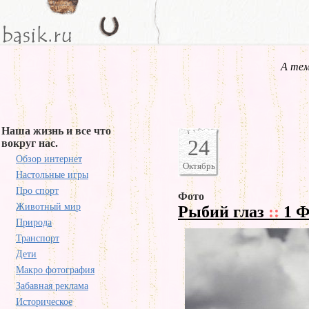
А тем
Наша жизнь и все что
24
вокруг нас.
Обзор интернет
Октябрь
Настольные игры
Про спорт
Фото
Животный мир
Рыбий глаз
::
1 Ф
Природа
Транспорт
Дети
Макро фотография
Забавная реклама
Историческое