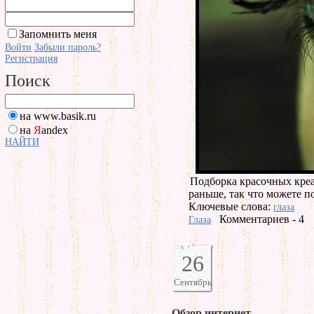
Запомнить меня
Войти
Забыли пароль?
Регистрация
Поиск
на www.basik.ru
на
Я
andex
НАЙТИ
Подборка красочных креа
раньше, так что можете п
Ключевые слова:
глаза
Комментариев - 4
Глаза
26
Сентябрь
Обзор интернет