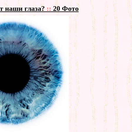
ят наши глаза?
::
20 Фото