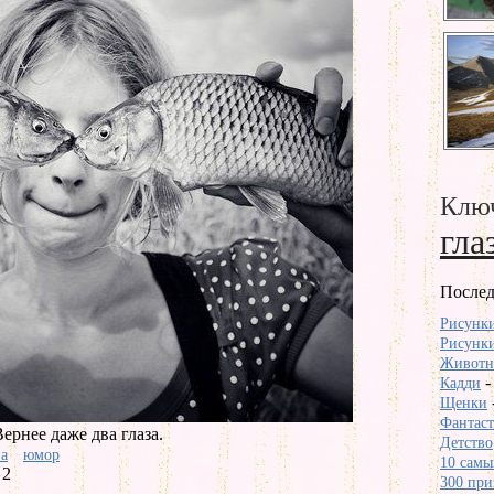
Ключ
гла
Послед
Рисунки
Рисунки
Животны
Кадди
Щенки
Фантаст
Вернее даже два глаза.
Детство
за
юмор
10 самы
 2
300 при