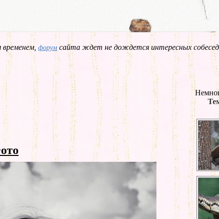
 временем,
сайта ждет не дождется интересных собесед
форум
Немног
Тем
ото