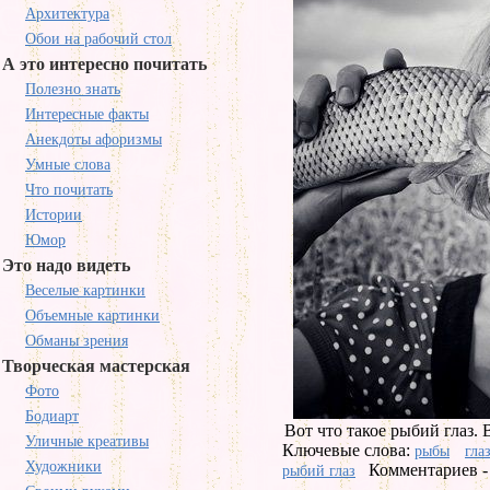
Архитектура
Обои на рабочий стол
А это интересно почитать
Полезно знать
Интересные факты
Анекдоты афоризмы
Умные слова
Что почитать
Истории
Юмор
Это надо видеть
Веселые картинки
Объемные картинки
Обманы зрения
Творческая мастерская
Фото
Бодиарт
Вот что такое рыбий глаз. 
Уличные креативы
Ключевые слова:
рыбы
гла
Художники
Комментариев -
рыбий глаз