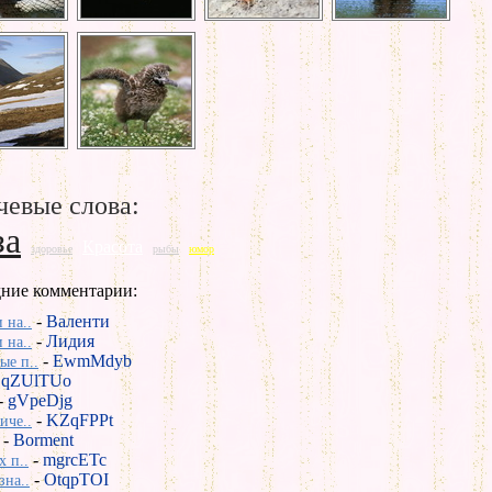
евые слова:
за
Красота
здоровье
рыбы
юмор
ние комментарии:
-
Валенти
 на..
-
Лидия
 на..
-
EwmMdyb
е п..
-
qZUlTUo
-
gVpeDjg
-
KZqFPPt
иче..
-
Borment
-
mgrcETc
х п..
-
OtqpTOI
зна..