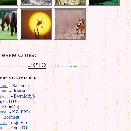
евые слова:
лето
гар
купание
летать
море
Пляж
Природа
солнце
ние комментарии:
-
Валенти
 на..
-
Лидия
 на..
-
EwmMdyb
е п..
qZUlTUo
-
gVpeDjg
-
KZqFPPt
иче..
-
Borment
-
mgrcETc
 п..
-
OtqpTOI
зна..