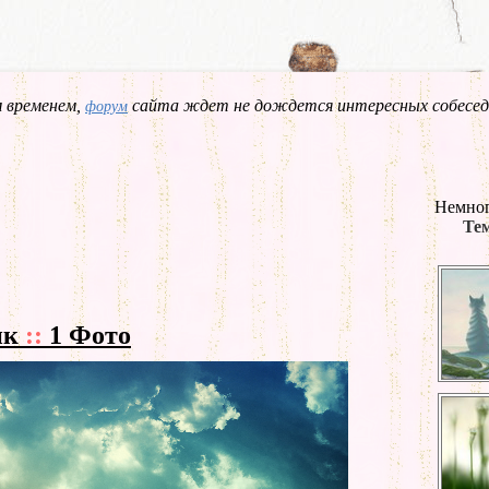
 временем,
сайта ждет не дождется интересных собесед
форум
Немног
Тем
ик
::
1 Фото