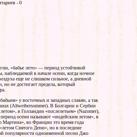
тариев - 0
огии, «бабье лето» — период устойчивой
, наблюдаемой в начале осени, когда ночное
оздуха еще не слишком сильное, а дневной
н, но не достигает предела, который
ра.
«бабьим» у восточных и западных славян, а так
нах (Altweibersommer). В Болгарии и Сербии
летом», в Голландии «послелетьем» (Nazomer),
 период осени называют «индейским летом», в
 Мартина», во Франции это время года
«летом Святого Дени», но в последние
кой популярности одноименной песни Джо