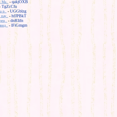
-
qakjOXB
 Ma..
-
TgZcCfu
-
UGGblzg
 р..
-
hfJPBkT
пау..
-
dnRIifn
рец..
-
lFiGmgm
вид..