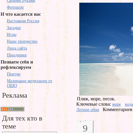
Своими руками
Фотошоп
И что касается нас
Настоящая Россия
Загадки
Игры
Наше творчество
Лица сайта
Праздники
Познаем себя и
рефлексируем
Притчи
Маленькие медитации от
ОШО
Реклама
Пляж, море, песок.
Ключевые слова:
море
вода
Комментариев 
Летние обои
Для тех кто в
теме
9