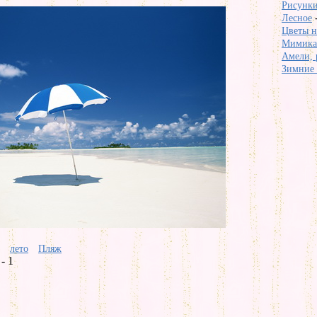
Рисунки
Лесное
Цветы на
Мимика 
Амели, 
Зимние 
лето
Пляж
- 1