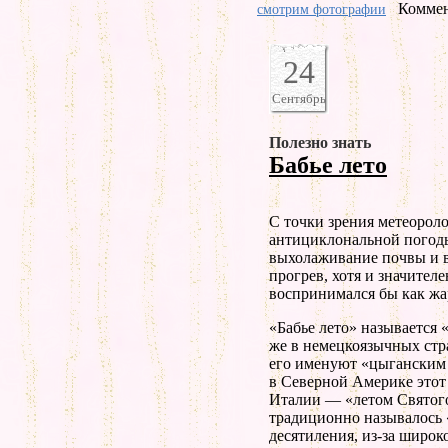
Коммен
смотрим фотографии
24
Сентябрь
Полезно знать
Бабье лето
С точки зрения метеорол
антициклональной погоды
выхолаживание почвы и в
прогрев, хотя и значителе
воспринимался бы как жа
«Бабье лето» называется 
же в немецкоязычных стра
его именуют «цыганским 
в Северной Америке этот
Италии — «летом Святого
традиционно называлось 
десятиления, из-за широ