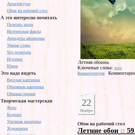
Архитектура
Обои на рабочий стол
А это интересно почитать
Полезно знать
Интересные факты
Анекдоты афоризмы
Умные слова
Что почитать
Истории
Летняя обоина.
Юмор
Ключевые слова:
лето
Это надо видеть
Комментарие
Комментируем
Веселые картинки
Объемные картинки
Обманы зрения
22
Творческая мастерская
Фото
Ноябрь
Бодиарт
Уличные креативы
Обои на рабочий стол
Художники
Летние обои
::
59