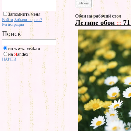
Июнь
Запомнить меня
Обои на рабочий стол
Войти
Забыли пароль?
Летние обои
::
71
Регистрация
Поиск
на www.basik.ru
на
Я
andex
НАЙТИ