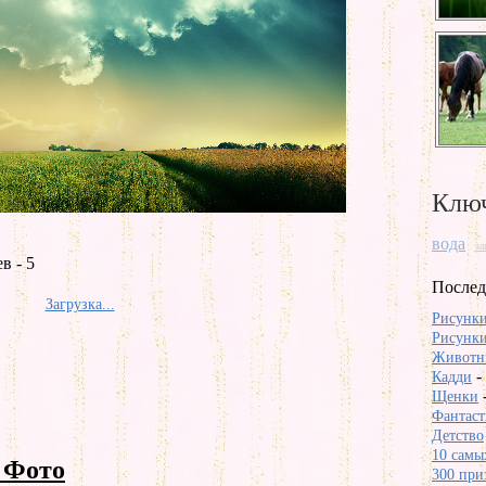
Ключ
вода
за
в - 5
Послед
Загрузка...
Рисунки
Рисунки
Животны
-
Кадди
Щенки
Фантаст
Детство
10 самых
 Фото
300 при