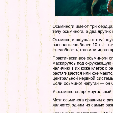
Осьминоги имеют три сердца.
телу осьминога, а два других
Осьминоги ощущают вкус щуп
расположено более 10 тыс. в
съедобность того или иного п
Практически все осьминоги с
маскируясь под окружающую с
наличию в их коже клеток с 
растягиваются или сжимаютс
центральной нервной систем
Если осьминог напуган — он бе
У осьминогов прямоугольный 
Мозг осьминога сравним с ра
является одним из самых раз