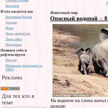
Своими руками
З
Фотошоп
И что касается нас
Животный мир
Опасный водопой
::
8
Настоящая Россия
Загадки
Игры
Наше творчество
Лица сайта
Праздники
Познаем себя и
рефлексируем
Притчи
Маленькие медитации от
ОШО
Реклама
Для тех кто в
На водопое на слона напал
теме
дальше.