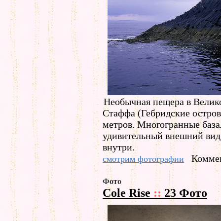
Необычная пещера в Велико
Стаффа (Гебридские остров
метров. Многогранные база
удивительный внешний вид
внутри.
Коммен
смотрим фотографии
Фото
Cole Rise
::
23 Фото