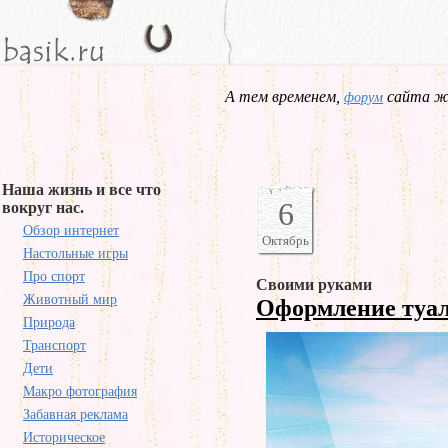
А тем временем,
сайта жд
форум
Наша жизнь и все что
6
вокруг нас.
Обзор интернет
Октябрь
Настольные игры
Про спорт
Своими руками
Животный мир
Оформление туа
Природа
Транспорт
Дети
Макро фотография
Забавная реклама
Историческое