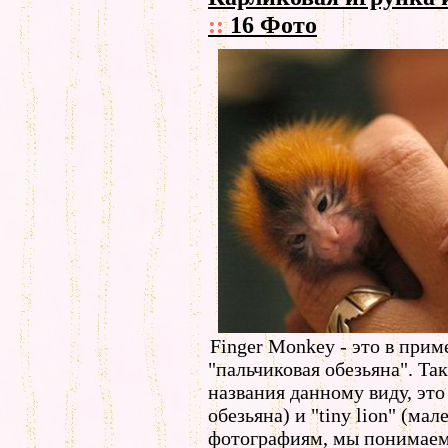
::
16 Фото
Finger Monkey - это в прим
"пальчиковая обезьяна". Та
названия данному виду, это
обезьяна) и "tiny lion" (ма
фотографиям, мы понимаем 