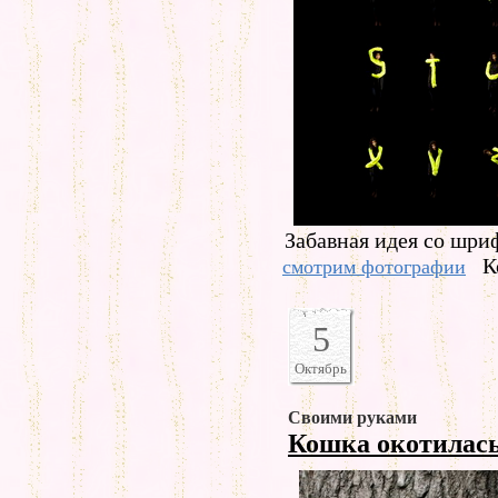
Забавная идея со шри
К
смотрим фотографии
5
Октябрь
Своими руками
Кошка окотилас