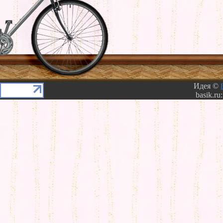
Идея ©
basik.ru