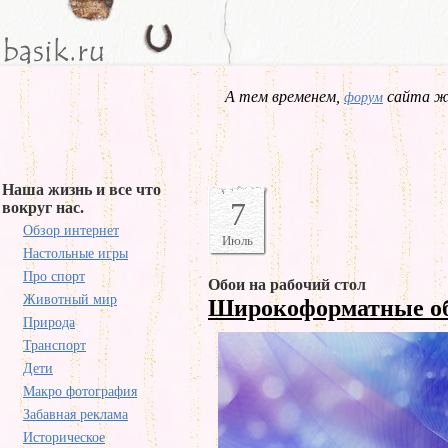
А тем временем,
сайта жд
форум
Наша жизнь и все что
7
вокруг нас.
Обзор интернет
Июль
Настольные игры
Про спорт
Обои на рабочий стол
Животный мир
Широкоформатные о
Природа
Транспорт
Дети
Макро фотография
Забавная реклама
Историческое