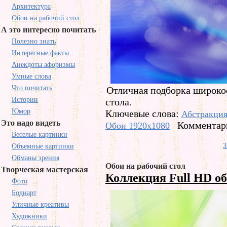
Архитектура
Обои на рабочий стол
А это интересно почитать
Полезно знать
Интересные факты
Анекдоты афоризмы
Умные слова
Что почитать
Отличная подборка широко
Истории
стола.
Юмор
Ключевые слова:
Абстракци
Это надо видеть
Комментари
Обои 1920x1080
Веселые картинки
З
Объемные картинки
Обманы зрения
Обои на рабочий стол
Творческая мастерская
Коллекция Full HD о
Фото
Бодиарт
Уличные креативы
Художники