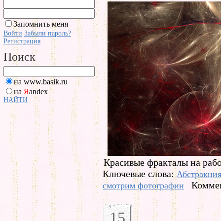
Запомнить меня
Войти
Забыли пароль?
Регистрация
Поиск
на www.basik.ru
на
Я
andex
НАЙТИ
Красивые фракталы на рабо
Ключевые слова:
Абстракци
Коммен
смотрим фотографии
15