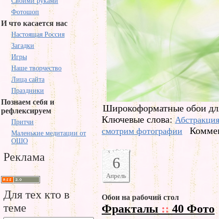
Своими руками
Фотошоп
И что касается нас
Настоящая Россия
Загадки
Игры
Наше творчество
Лица сайта
Праздники
Познаем себя и
Широкоформатные обои для
рефлексируем
Ключевые слова:
Абстракци
Притчи
Коммен
смотрим фотографии
Маленькие медитации от
ОШО
Реклама
6
Апрель
Для тех кто в
Обои на рабочий стол
теме
Фракталы
::
40 Фото