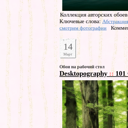
Коллекция авторских обоев 
Ключевые слова:
Абстракци
Коммен
смотрим фотографии
14
Март
Обои на рабочий стол
Desktopography
::
101