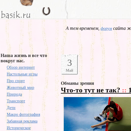
А тем временем,
сайта жд
форум
Наша жизнь и все что
3
вокруг нас.
Обзор интернет
Май
Настольные игры
Про спорт
Обманы зрения
Животный мир
Что-то тут не так?
::
1
Природа
Транспорт
Дети
Макро фотография
Забавная реклама
Историческое