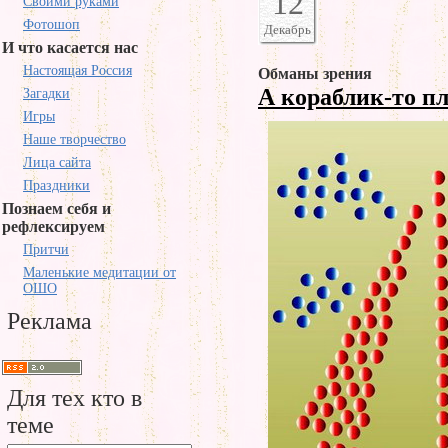
12
Своими руками
Фотошоп
Декабрь
И что касается нас
Настоящая Россия
Обманы зрения
А кораблик-то п
Загадки
Игры
Наше творчество
Лица сайта
Праздники
Познаем себя и
рефлексируем
Притчи
Маленькие медитации от
ОШО
Реклама
Для тех кто в
теме