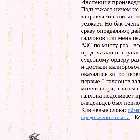
Инспекция производи
Подъезжает ничем не
заправляется пятью га
уезжает. Но бак очен
сразу определяют, де
галлонов или меньше
АЗС по многу раз - в
продолжали поступать
судебному ордеру раз
и достали калиброво
оказались хитро пер
первые 5 галлонов за
миллилитра, а затем 
галлона недоливает п
владельцев был непло
Ключевые слова:
обма
К
продолжение текста