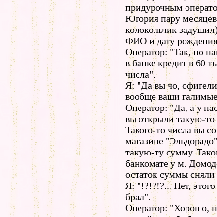
придурочным операто
Югория пару месяцев 
колокольчик задушил)
ФИО и дату рождения.
Оператор: "Так, по на
в банке кредит в 60 т
числа".
Я: "Да вы чо, офигели
вообще ваши галимые
Оператор: "Да, а у на
вы открыли такую-то 
Такого-то числа вы с
магазине "Эльдорадо"
такую-ту сумму. Таког
банкомате у м. Домод
остаток суммы сняли 
Я: "!?!?!?... Нет, это
брал".
Оператор: "Хорошо, 