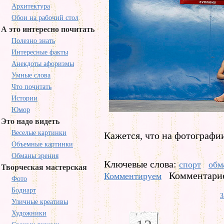
Архитектура
Обои на рабочий стол
А это интересно почитать
Полезно знать
Интересные факты
Анекдоты афоризмы
Умные слова
Что почитать
Истории
Юмор
Это надо видеть
Веселые картинки
Кажется, что на фотографии
Объемные картинки
Обманы зрения
Ключевые слова:
спорт
обм
Творческая мастерская
Комментарие
Комментируем
Фото
Бодиарт
З
Уличные креативы
Художники