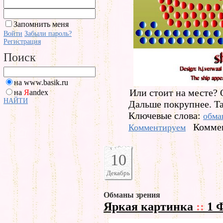
Запомнить меня
Войти
Забыли пароль?
Регистрация
Поиск
на www.basik.ru
Или стоит на месте?
на
Я
andex
НАЙТИ
Дальше покрупнее. Та
Ключевые слова:
обма
Коммен
Комментируем
10
Декабрь
Обманы зрения
Яркая картинка
::
1 