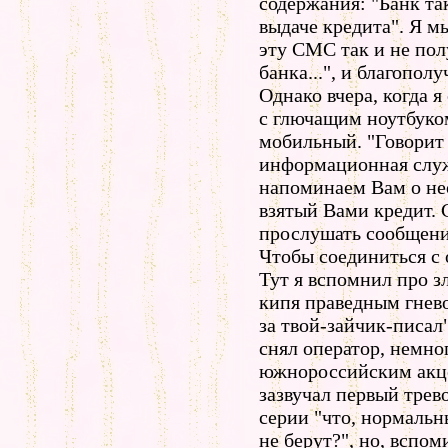
содержания: "Банк так
выдаче кредита". Я м
эту СМС так и не полу
банка...", и благопол
Однако вчера, когда я
с глючащим ноутбуком
мобильный. "Говорит
информационная слу
напоминаем Вам о не
взятый Вами кредит. 
прослушать сообщение
Чтобы соединиться с 
Тут я вспомнил про 
кипя праведным гнево
за твой-зайчик-писал"
снял оператор, немно
южнороссийским акце
зазвучал первый трев
серии "что, нормальн
не берут?", но, вспо