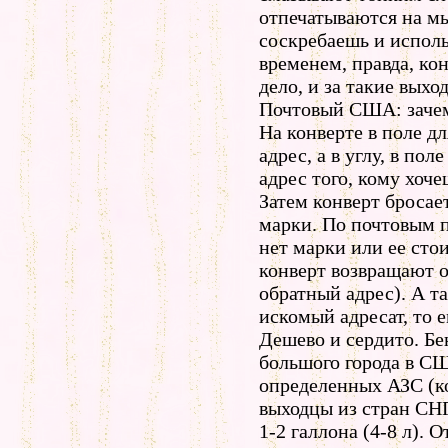
отпечатываются на мы
соскребаешь и исполь
временем, правда, ко
дело, и за такие вых
Почтовый США: зачем
На конверте в поле д
адрес, а в углу, в пол
адрес того, кому хоч
Затем конверт бросае
марки. По почтовым п
нет марки или ее сто
конверт возвращают о
обратный адрес). А т
искомый адресат, то 
Дешево и сердито. Б
большого города в СШ
определенных АЗС (к
выходцы из стран СН
1-2 галлона (4-8 л). 