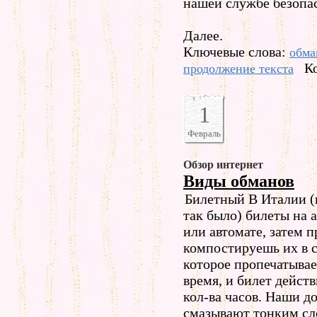
нашей службе безопас
Далее.
Ключевые слова:
обма
К
продолжение текста
1
Февраль
Обзор интернет
Виды обманов
Билетный В Италии (
так было) билеты на 
или автомате, затем п
компостируешь их в 
которое пропечатывае
время, и билет действ
кол-ва часов. Наши д
смазывают тонким сл