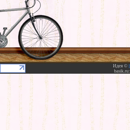
Идея ©
basik.ru